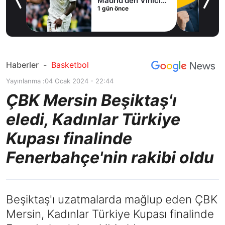
Madrid'den Vinicius
1 gün önce
Junior kararı
Haberler
-
Basketbol
Yayınlanma :
04 Ocak 2024 - 22:44
ÇBK Mersin Beşiktaş'ı
eledi, Kadınlar Türkiye
Kupası finalinde
Fenerbahçe'nin rakibi oldu
Beşiktaş'ı uzatmalarda mağlup eden ÇBK
Mersin, Kadınlar Türkiye Kupası finalinde