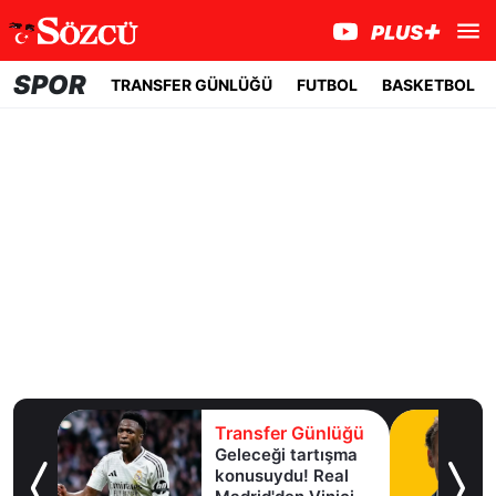
SPOR
TRANSFER GÜNLÜĞÜ
FUTBOL
BASKETBOL
lüğü
Transfer Günlüğü
Geleceği tartışma
aha
konusuydu! Real