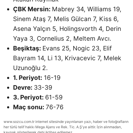
ÇBK Mersin:
Mabrey 34, Williams 19,
Sinem Ataş 7, Melis Gülcan 7, Kiss 6,
Asena Yalçın 5, Holingsvorth 4, Derin
Yaya 3, Cornelius 2, Meltem Avcı.
Beşiktaş:
Evans 25, Nogic 23, Elif
Bayram 14, Li 13, Krivacevic 7, Melek
Uzunoğlu 2.
1. Periyot:
16-19
Devre:
33-39
3. Periyot:
61-59
Maç sonu:
76-76
www.sozcu.com.tr internet sitesinde yayınlanan yazı, haber ve fotoğrafların
her türlü telif hakkı Mega Ajans ve Rek. Tic. A.Ş'ye aittir. İzin alınmadan,
kaynak gösterilerek dahi iktibas edilemez.