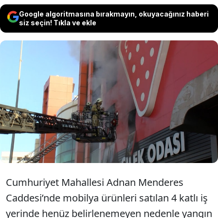
Google algoritmasına bırakmayın, okuyacağınız haberi
siz seçin! Tıkla ve ekle
Çekmeköy'de 4 katlı bir mobilya
mağazasında henüz belirlenemeyen bir
nedenle yangın çıktı. Yangın ekiplerce
söndürüldü.
Cumhuriyet Mahallesi Adnan Menderes
Caddesi’nde mobilya ürünleri satılan 4 katlı iş
yerinde henüz belirlenemeyen nedenle yangın