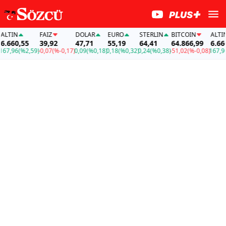
TIN
FAİZ
DOLAR
EURO
STERLIN
BITCOIN
ALTIN
660,55
39,92
47,71
55,19
64,41
64.866,99
6.660,5
,96
(%2,59)
-0,07
(%-0,17)
0,09
(%0,18)
0,18
(%0,32)
0,24
(%0,38)
-51,02
(%-0,08)
167,96
(%