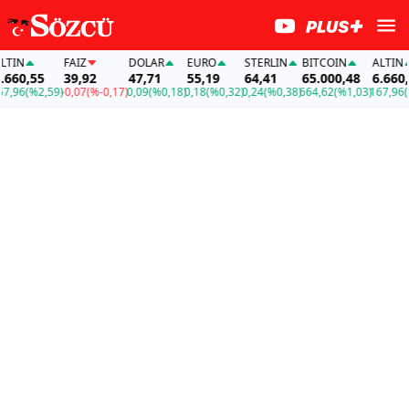
FAİZ
DOLAR
EURO
STERLIN
BITCOIN
ALTIN
,55
39,92
47,71
55,19
64,41
65.000,48
6.660,55
6
(%2,59)
-0,07
(%-0,17)
0,09
(%0,18)
0,18
(%0,32)
0,24
(%0,38)
664,62
(%1,03)
167,96
(%2,5