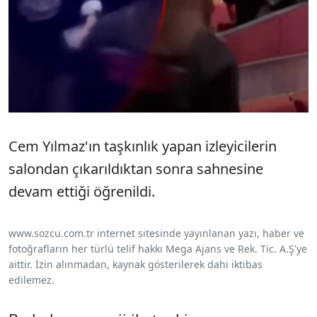
Cem Yılmaz'ın taşkınlık yapan izleyicilerin
salondan çıkarıldıktan sonra sahnesine
devam ettiği öğrenildi.
www.sozcu.com.tr internet sitesinde yayınlanan yazı, haber ve
fotoğrafların her türlü telif hakkı Mega Ajans ve Rek. Tic. A.Ş'ye
aittir. İzin alınmadan, kaynak gösterilerek dahi iktibas
edilemez.