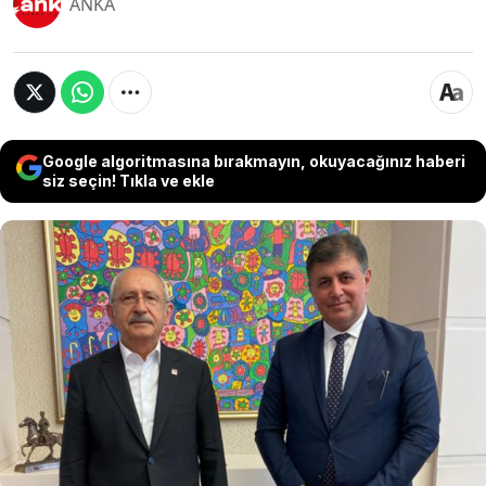
ANKA
Google algoritmasına bırakmayın, okuyacağınız haberi
siz seçin! Tıkla ve ekle
CHP'ye 'mutlak butlan' kararının ardından
kamuoyundan tepkiler yükselirken, İzmir
Büyükşehir Belediye Başkanı Cemil Tugay'dan da
Kılıçdaroğlu'na çok sert tepki geldi. Tugay, “Koca
birer utançmışsınız. Son nefesimi verdiğim ana
kadar sizlere bir gram hakkımı helal etmiyorum”
ifadelerini kullandı.