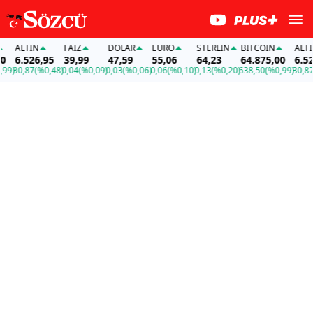
ALTIN
FAİZ
DOLAR
EURO
STERLIN
BITCOIN
ALTIN
6.526,95
39,99
47,59
55,06
64,23
64.875,00
6.526,
)
30,87
(%0,48)
0,04
(%0,09)
0,03
(%0,06)
0,06
(%0,10)
0,13
(%0,20)
638,50
(%0,99)
30,87
(%0