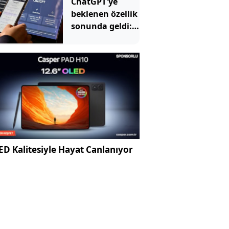
ChatGPT'ye
beklenen özellik
sonunda geldi:
Artık böyle
kullanılacak
D Kalitesiyle Hayat Canlanıyor