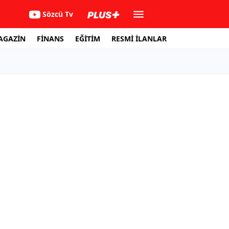
Sözcü Tv
AGAZİN
FİNANS
EĞİTİM
RESMİ İLANLAR