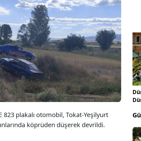
Tokat'ın Yeşilyurt ilçesinde cenazeden dönenleri
taşıyan otomobilin devrilmesi sonucu 1 kişi öldü,
1 kişi yaralandı.
Dün
Dü
E 823 plakalı otomobil, Tokat-Yeşilyurt
Gü
ınlarında köprüden düşerek devrildi.