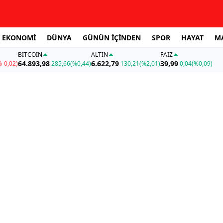
EKONOMİ
DÜNYA
GÜNÜN İÇİNDEN
SPOR
HAYAT
M
BITCOIN
ALTIN
FAİZ
64.893,98
6.622,79
39,99
%-0,02)
285,66
(%0,44)
130,21
(%2,01)
0,04
(%0,09)