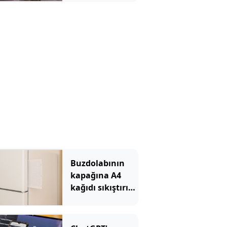
turist 10 yaralı
Buzdolabının
kapağına A4
kağıdı sıkıştırın
uyarısı yapıldı