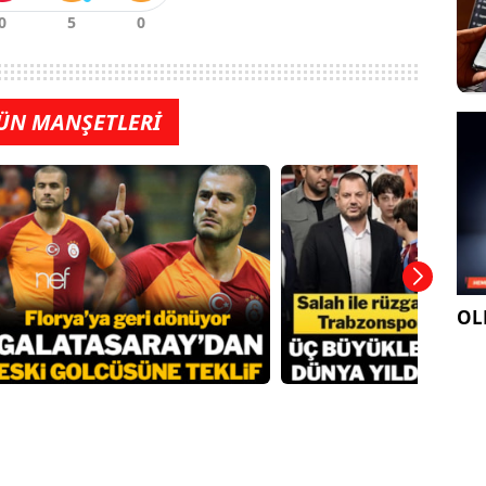
ÜN MANŞETLERİ
OLE