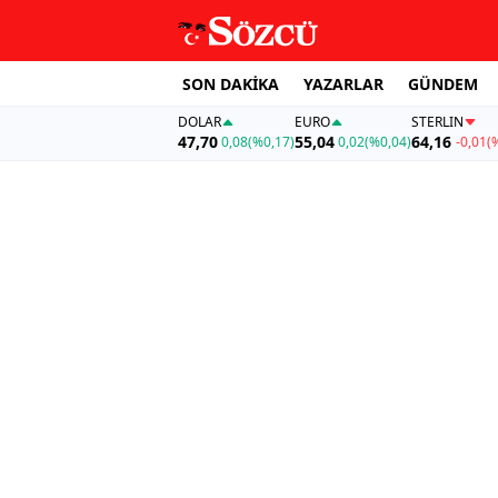
SON DAKİKA
YAZARLAR
GÜNDEM
DOLAR
EURO
STERLIN
47,70
55,04
64,16
0,08
(%0,17)
0,02
(%0,04)
-0,01
(