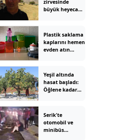
zirvesinde
büyük heyecan
başladı: 10 gün
kaldı rekor
bekleniyor
Plastik saklama
kaplarını hemen
evden atın
çağrısı yapıldı
Yeşil altında
hasat başladı:
Öğlene kadar
toplanıyor çiftçi
bayram ediyor
Serik'te
otomobil ve
minibüs
çarpıştı: 8'i