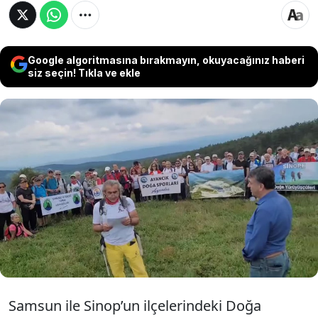
Google algoritmasına bırakmayın, okuyacağınız haberi
siz seçin! Tıkla ve ekle
Sinop’un Boyabat ilçesinde Cengiz İnşaat, 9 bin
dönümlük alana bakır maden sahası yapılması
ihalesini geçtiğimiz mayıs ayında aldı. Duruma
tepki gösteren Samsun ile Sinop’un
ilçelerindeki Doğa Yürüyüşü kulüpleri üyeleri
bir araya geldi.
Samsun ile Sinop’un ilçelerindeki Doğa