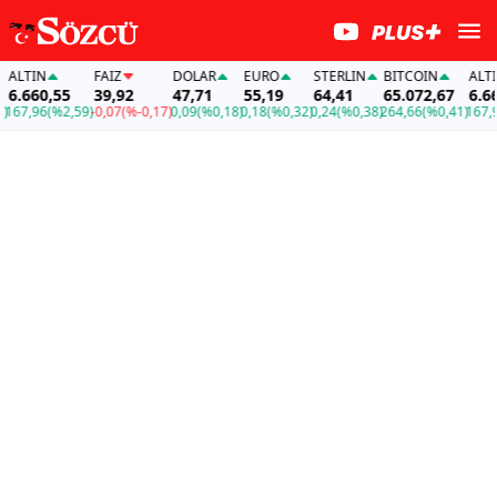
LTIN
FAİZ
DOLAR
EURO
STERLIN
BITCOIN
ALTIN
.660,55
39,92
47,71
55,19
64,41
65.072,67
6.660
67,96
(%2,59)
-0,07
(%-0,17)
0,09
(%0,18)
0,18
(%0,32)
0,24
(%0,38)
264,66
(%0,41)
167,96
(