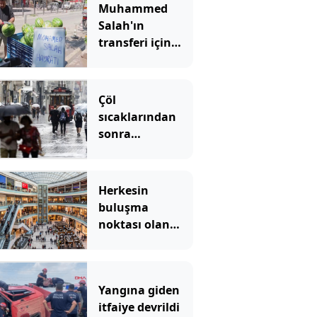
Muhammed
Salah'ın
transferi için
karpuz adayıp
dağıttı!
Çöl
sıcaklarından
sonra
ferahlatacak
yağmur molası
Herkesin
buluşma
noktası olan
ünlü AVM
2027'ye kadar
kapatıldı
Yangına giden
itfaiye devrildi