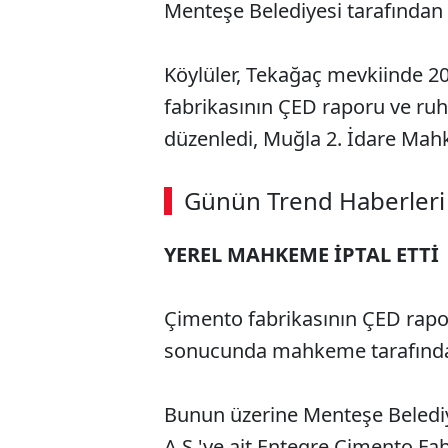
Menteşe Belediyesi tarafından r
Köylüler, Tekağaç mevkiinde 2
fabrikasının ÇED raporu ve ruhsa
düzenledi, Muğla 2. İdare Mah
Günün Trend Haberleri
YEREL MAHKEME İPTAL ETTİ
Çimento fabrikasının ÇED raporu
sonucunda mahkeme tarafından 
Bunun üzerine Menteşe Belediy
A.Ş.'ye ait Entegre Çimento F