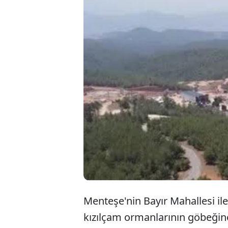
Muğla’nın Mente
kurulmak istene
edilen ÇED karar
başvurusu Danış
kararı onayland
Menteşe'nin Bayır Mahallesi il
kızılçam ormanlarının göbeğine