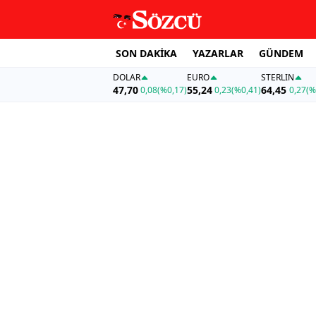
SON DAKİKA
YAZARLAR
GÜNDEM
DOLAR
EURO
STERLIN
47,70
55,24
64,45
0,08
(%0,17)
0,23
(%0,41)
0,27
(%