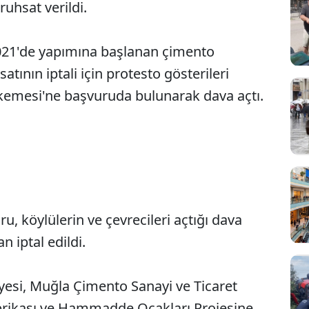
uhsat verildi.
021'de yapımına başlanan çimento
tının iptali için protesto gösterileri
kemesi'ne başvuruda bulunarak dava açtı.
, köylülerin ve çevrecileri açtığı dava
iptal edildi.
esi, Muğla Çimento Sanayi ve Ticaret
abrikası ve Hammadde Ocakları Projesine