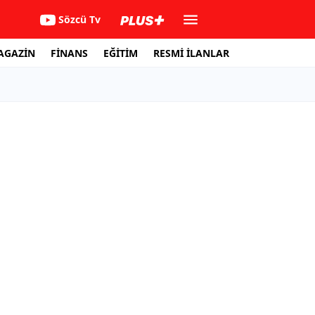
Sözcü Tv
AGAZİN
FİNANS
EĞİTİM
RESMİ İLANLAR