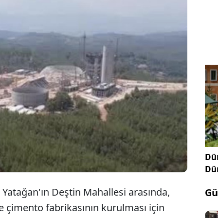
şe ilçesinde, kızılçam ormanlarının tam ortasına
n çimento fabrikasının yerel mahkemece iptal
ıyla ilgili yeni gelişme yaşandı. Şirketin temyiz
tay 4. Dairesi tarafından reddedilerek ÇED İptal
ı.
Dün
Dü
e Yatağan'ın Deştin Mahallesi arasında,
Gü
 çimento fabrikasının kurulması için