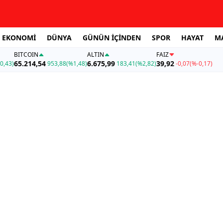
EKONOMİ
DÜNYA
GÜNÜN İÇİNDEN
SPOR
HAYAT
M
BITCOIN
ALTIN
FAİZ
65.214,54
6.675,99
39,92
0,43)
953,88
(%1,48)
183,41
(%2,82)
-0,07
(%-0,17)