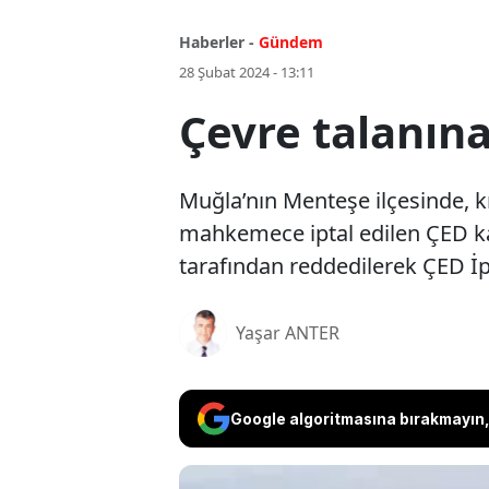
Haberler -
Gündem
28 Şubat 2024 - 13:11
Çevre talanın
Muğla’nın Menteşe ilçesinde, k
mahkemece iptal edilen ÇED kara
tarafından reddedilerek ÇED İp
Yaşar ANTER
Google algoritmasına bırakmayın, 