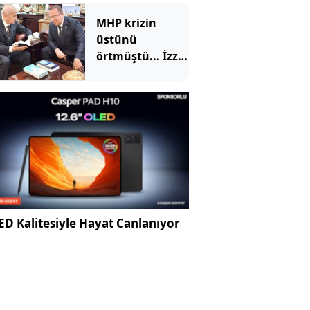
MHP krizin
üstünü
örtmüştü... İzzet
Ulvi Yönter'den
'imza' yerine
'mesaj' geldi
D Kalitesiyle Hayat Canlanıyor