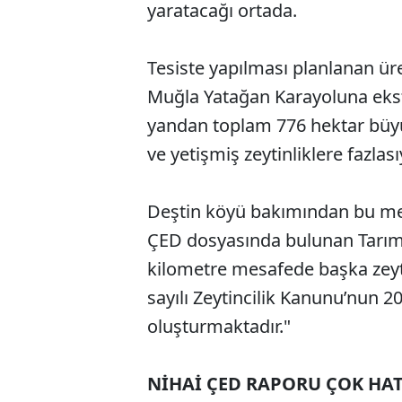
yaratacağı ortada.
Tesiste yapılması planlanan ür
Muğla Yatağan Karayoluna ekst
yandan toplam 776 hektar büyü
ve yetişmiş zeytinliklere fazlası
Deştin köyü bakımından bu me
ÇED dosyasında bulunan Tarım
kilometre mesafede başka zeyt
sayılı Zeytincilik Kanunu’nun 2
oluşturmaktadır."
NİHAİ ÇED RAPORU ÇOK HAT