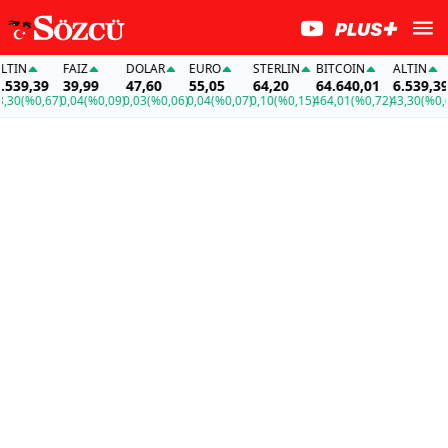
TIN
FAİZ
DOLAR
EURO
STERLIN
BITCOIN
ALTIN
539,39
39,99
47,60
55,05
64,20
64.640,01
6.539,39
30
(%0,67)
0,04
(%0,09)
0,03
(%0,06)
0,04
(%0,07)
0,10
(%0,15)
464,01
(%0,72)
43,30
(%0,67