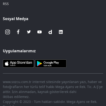
RSS
Sosyal Medya
Uygulamalarımız
www.sozcu.com.tr internet sitesinde yayınlanan yazı, haber ve
fotoğrafların her türlü telif hakkı Mega Ajans ve Rek. Tic. A.Ş'ye
aittir. İzin alınmadan, kaynak gösterilerek dahi
iktibas edilemez.
Copyright © 2023 - Tüm hakları saklıdır. Mega Ajans ve Rek.