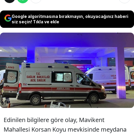
Google algoritmasına bırakmayın, okuyacağınız haberi
siz seçin! Tıkla ve ekle
Antalya Kumluca’da serinlemek için denize
giren 24 yaşındaki genç, boğularak hayatını
kaybetti. Gencin denetimli serbestlik
kapsamında cezaevinden izinli olarak çıktığı
öğrenildi.
Edinilen bilgilere göre olay, Mavikent
Mahallesi Korsan Koyu mevkisinde meydana