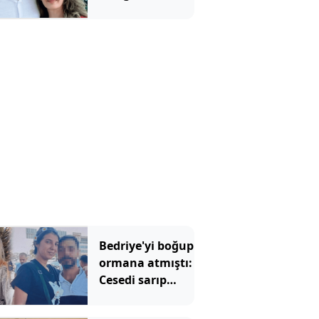
için Erdoğan'ın
yardımcısından
şaşırtan sözler
Bedriye'yi boğup
ormana atmıştı:
Cesedi sarıp
kayınvalidesiyle
bir saat sohbet