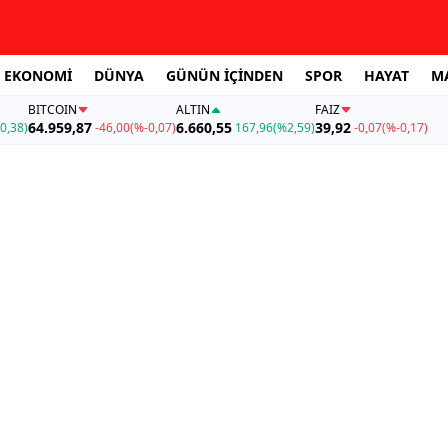
EKONOMİ
DÜNYA
GÜNÜN İÇİNDEN
SPOR
HAYAT
M
BITCOIN
ALTIN
FAİZ
64.959,87
6.660,55
39,92
0,38)
-46,00
(%-0,07)
167,96
(%2,59)
-0,07
(%-0,17)