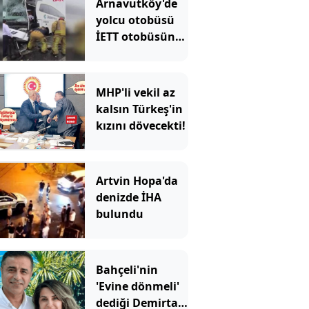
Arnavutköy'de
yolcu otobüsü
İETT otobüsüne
çarptı: Ekipler
olay yerinde
MHP'li vekil az
kalsın Türkeş'in
kızını dövecekti!
Artvin Hopa'da
denizde İHA
bulundu
Bahçeli'nin
'Evine dönmeli'
dediği Demirtaş