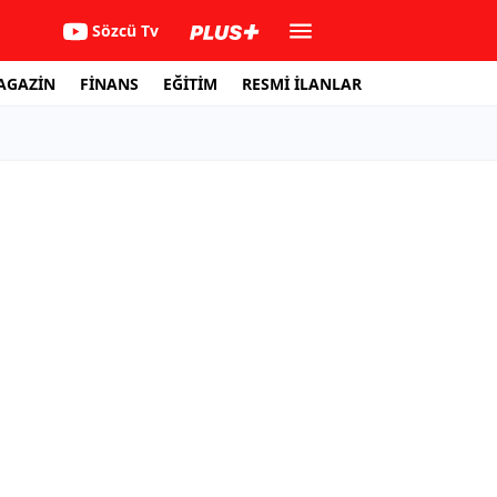
Sözcü Tv
AGAZİN
FİNANS
EĞİTİM
RESMİ İLANLAR