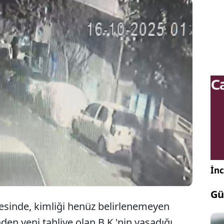
smanpaşa’da motosikletli 2 şüpheli, cezaevinden
ye olan bir kişinin evinin önüne el yapımı patlayıcı
 Patlama anı güvenlik kamerasına yansıdı.
İnc
Gü
esinde, kimliği henüz belirlenemeyen
den yeni tahliye olan B.K.'nin yaşadığı