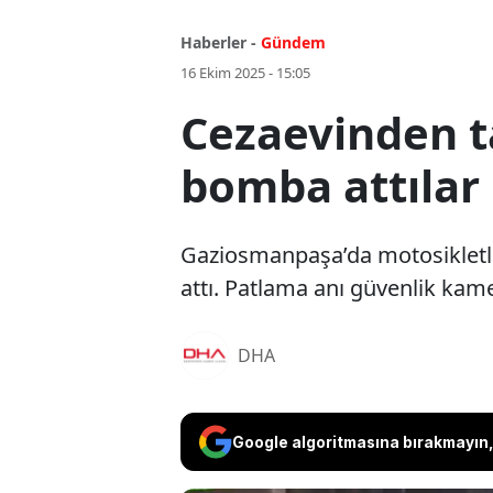
Haberler -
Gündem
16 Ekim 2025 - 15:05
Cezaevinden t
bomba attılar
Gaziosmanpaşa’da motosikletli 2
attı. Patlama anı güvenlik kame
DHA
Google algoritmasına bırakmayın, 