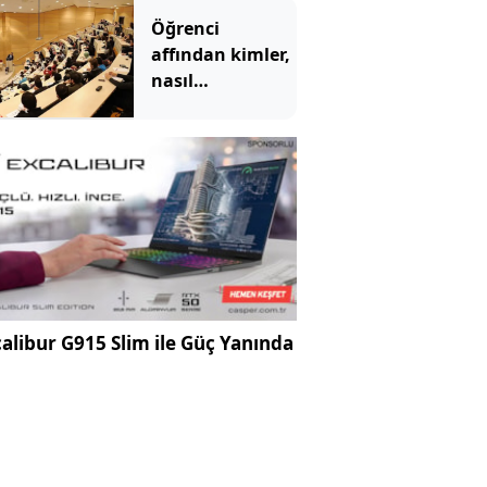
etmiş
Öğrenci
affından kimler,
nasıl
yararlanabilecek?
İşte detaylar
alibur G915 Slim ile Güç Yanında