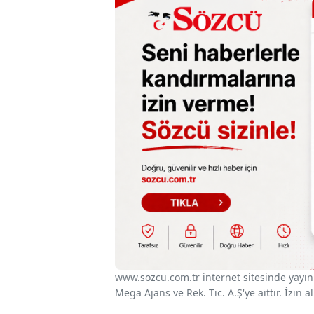
www.sozcu.com.tr internet sitesinde yayınla
Mega Ajans ve Rek. Tic. A.Ş'ye aittir. İzin