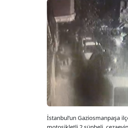
Gazio
tahli
attı.
İstanbul’un Gaziosmanpaşa ilç
motosikletli 2 şüpheli, cezaevin