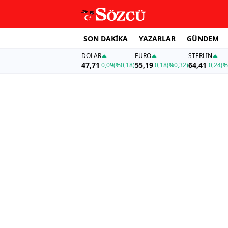
SON DAKİKA
YAZARLAR
GÜNDEM
DOLAR
EURO
STERLIN
47,71
55,19
64,41
0,09
(%0,18)
0,18
(%0,32)
0,24
(%