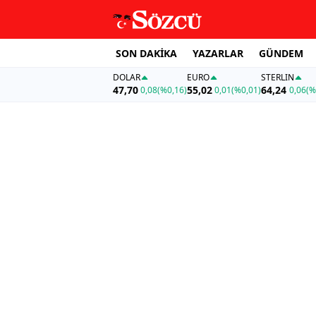
SON DAKİKA
YAZARLAR
GÜNDEM
DOLAR
EURO
STERLIN
47,70
55,02
64,24
0,08
(%0,16)
0,01
(%0,01)
0,06
(%