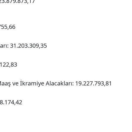
23.879.873,17
755,66
rı: 31.203.309,35
.122,83
Maaş ve İkramiye Alacakları: 19.227.793,81
78.174,42