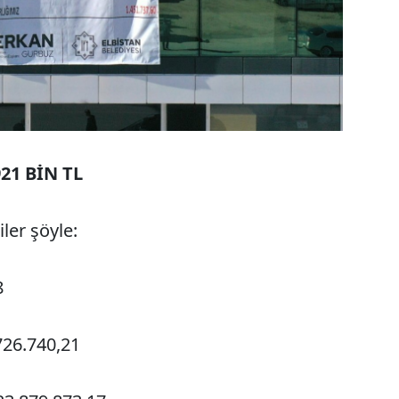
21 BİN TL
giler şöyle:
8
.726.740,21