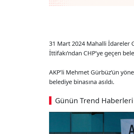
31 Mart 2024 Mahalli İdareler
İttifakı’ndan CHP’ye geçen beled
AKP’li Mehmet Gürbüz’ün yönett
belediye binasına asıldı.
ABERİ OKU
➜
Günün Trend Haberleri
00:03
/ 09:08