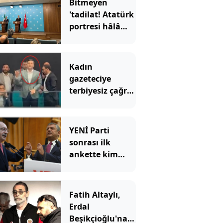
Bitmeyen
'tadilat! Atatürk
portresi hâlâ
yok
Kadın
gazeteciye
terbiyesiz çağrı:
"Gel özel
görüşelim"
YENİ Parti
sonrası ilk
ankette kim
önde?
Fatih Altaylı,
Erdal
Beşikçioğlu'na