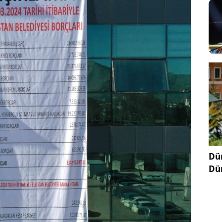
Dün
Dü