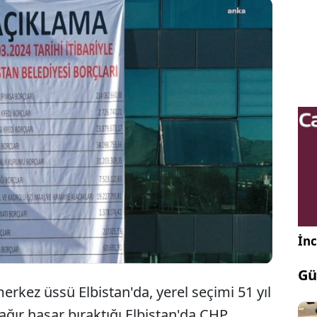
el seçimlerinde AKP’den CHP’ye geçen Elbistan
in mali tablosu belediye binasına asıldı. Belediyenin
milyon 921 bin TL borcuna karşılık banka
42 bin 962 TL olduğu görüldü..
İnc
Gü
ez üssü Elbistan'da, yerel seçimi 51 yıl
ğır hasar bıraktığı Elbistan'da CHP