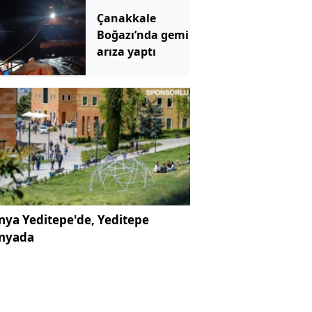
canım var
Çanakkale
Boğazı’nda gemi
arıza yaptı
ya Yeditepe'de, Yeditepe
nyada