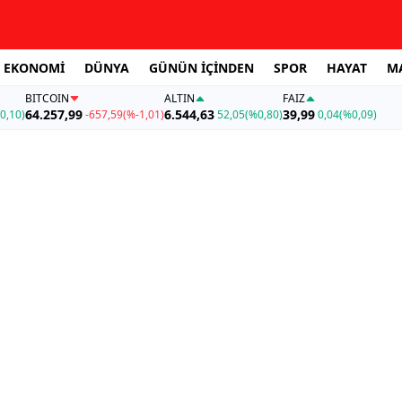
EKONOMİ
DÜNYA
GÜNÜN İÇİNDEN
SPOR
HAYAT
M
BITCOIN
ALTIN
FAİZ
64.257,99
6.544,63
39,99
0,10)
-657,59
(%-1,01)
52,05
(%0,80)
0,04
(%0,09)