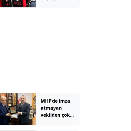
ateş püskürdü:
Ulan siz kamu
görevlisisiniz!
MHP’de imza
atmayan
vekilden çok
çarpıcı
paylaşım: Bir