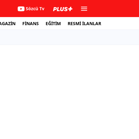
Sözcü Tv
AGAZİN
FİNANS
EĞİTİM
RESMİ İLANLAR