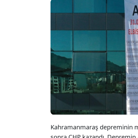
31 Mart yer
Belediyesi’n
toplam 334 
hesabında 2
Kahramanmaraş depreminin merk
sonra CHP kazandı. Depremin a