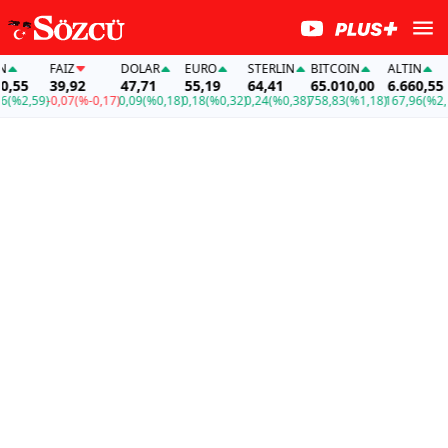
FAİZ
DOLAR
EURO
STERLIN
BITCOIN
ALTIN
55
39,92
47,71
55,19
64,41
65.010,00
6.660,55
%2,59)
-0,07
(%-0,17)
0,09
(%0,18)
0,18
(%0,32)
0,24
(%0,38)
758,83
(%1,18)
167,96
(%2,59