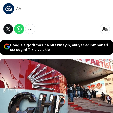
AA
Google algoritmasına bırakmayın, okuyacağınız haberi
siz seçin! Tıkla ve ekle
CHP, Noterlik Kanunu ve Bazı Kanunlarda
Değişiklik Yapılmasına Dair Kanun ile beraberinde
Dahiliye Memurları Kanunu ve 375 sayılı Bazı
Kanunlar ile Kanun Hükmünde Kararnamede
Değişiklik Yapılmasına Dair Kanun hakkında
yürürlüğü durdurma ve iptal istemiyle Anayasa
Mahkemesine (AYM) başvurdu.