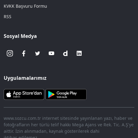
KVKK Başvuru Formu
RSS
Sosyal Medya
Uygulamalarımız
www.sozcu.com.tr internet sitesinde yayınlanan yazı, haber ve
fotoğrafların her türlü telif hakkı Mega Ajans ve Rek. Tic. A.Ş'ye
aittir. İzin alınmadan, kaynak gösterilerek dahi
iktibas edilemez.