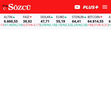
ALTIN
FAİZ
DOLAR
EURO
STERLIN
BITCOIN
ALT
6.660,55
39,92
47,71
55,19
64,41
64.814,55
6.6
167,96
(%2,59)
-0,07
(%-0,17)
0,09
(%0,18)
0,18
(%0,32)
0,24
(%0,38)
-198,01
(%-0,31)
167,