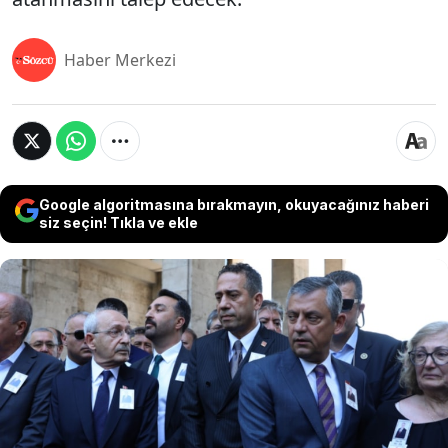
Haber Merkezi
Google algoritmasına bırakmayın, okuyacağınız haberi
siz seçin! Tıkla ve ekle
Mutlak butlan kararının ardından fiilen ikiye
bölünen CHP'de Özgür Özel destekçileri,
topladıkları delege imzalarını CHP Genel Merkezine
teslim etmelerinin ardından Kılıçdaroğlu
yönetimine '10 gün süre' vermişti. Sürenin
dolmasına rağmen kurultay için bir adım
atılmaması üzerine Özel'in kurmayları, bugün