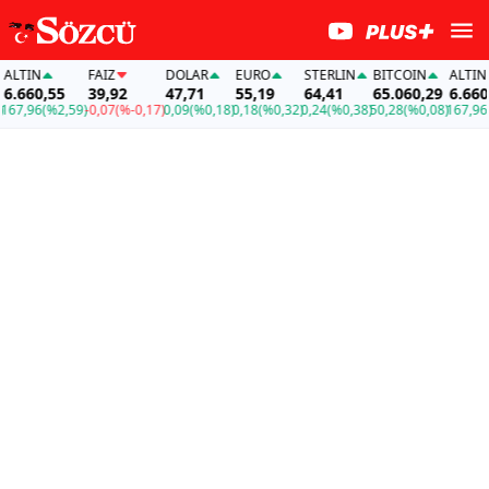
LTIN
FAİZ
DOLAR
EURO
STERLIN
BITCOIN
ALTIN
.660,55
39,92
47,71
55,19
64,41
65.060,29
6.660,5
7,96
(%2,59)
-0,07
(%-0,17)
0,09
(%0,18)
0,18
(%0,32)
0,24
(%0,38)
50,28
(%0,08)
167,96
(%