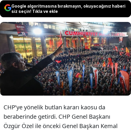
Google algoritmasına bırakmayın, okuyacağınız haberi
siz seçin! Tıkla ve ekle
Butlan kararının yarattığı kaostan
kurtulmak için taraflar arasında uzlaşı
arayışı var. Çözüm için ‘olağanüstü kurultay’
ve Özel ile Kılıçdaroğlu’nun el sıkışması
gerektiği vurgulanıyor.
CHP’ye yönelik butlan kararı kaosu da
beraberinde getirdi. CHP Genel Başkanı
Özgür Özel ile önceki Genel Başkan Kemal