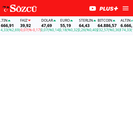
N
FAİZ
DOLAR
EURO
STERLIN
BITCOIN
ALTIN
6,91
39,92
47,69
55,19
64,43
64.886,57
6.666,91
3
(%2,69)
-0,07
(%-0,17)
0,07
(%0,14)
0,18
(%0,32)
0,26
(%0,40)
232,57
(%0,36)
174,33
(%2,