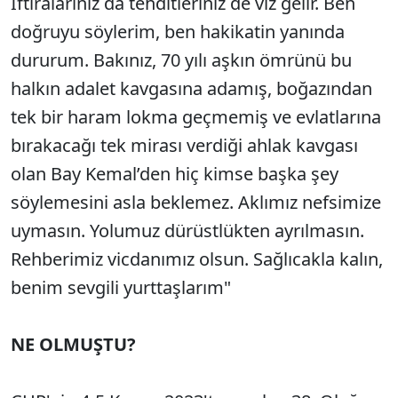
İftiralarınız da tehditleriniz de vız gelir. Ben
doğruyu söylerim, ben hakikatin yanında
dururum. Bakınız, 70 yılı aşkın ömrünü bu
halkın adalet kavgasına adamış, boğazından
tek bir haram lokma geçmemiş ve evlatlarına
bırakacağı tek mirası verdiği ahlak kavgası
olan Bay Kemal’den hiç kimse başka şey
söylemesini asla beklemez. Aklımız nefsimize
uymasın. Yolumuz dürüstlükten ayrılmasın.
Rehberimiz vicdanımız olsun. Sağlıcakla kalın,
benim sevgili yurttaşlarım"
NE OLMUŞTU?