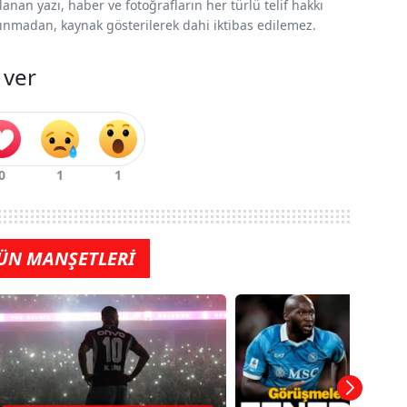
nan yazı, haber ve fotoğrafların her türlü telif hakkı
 alınmadan, kaynak gösterilerek dahi iktibas edilemez.
 ver
ÜN MANŞETLERİ