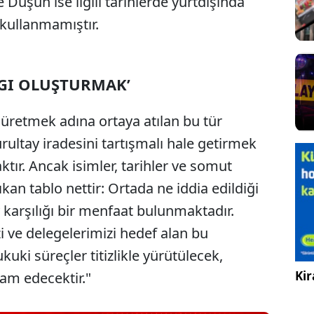
şün ise ilgili tarihlerde yurtdışında
 kullanmamıştır.
GI OLUŞTURMAK’
üretmek adına ortaya atılan bu tür
rultay iradesini tartışmalı hale getirmek
ır. Ancak isimler, tarihler ve somut
ıkan tablo nettir: Ortada ne iddia edildiği
oy karşılığı bir menfaat bulunmaktadır.
i ve delegelerimizi hedef alan bu
kuki süreçler titizlikle yürütülecek,
Kir
am edecektir."