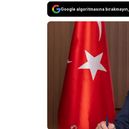
Google algoritmasına bırakmayın, 
CHP, Uşak Belediy
kapsamında verdiği
Yapılan açıklamada
alındı" denilen d
çocuğunun ise o ta