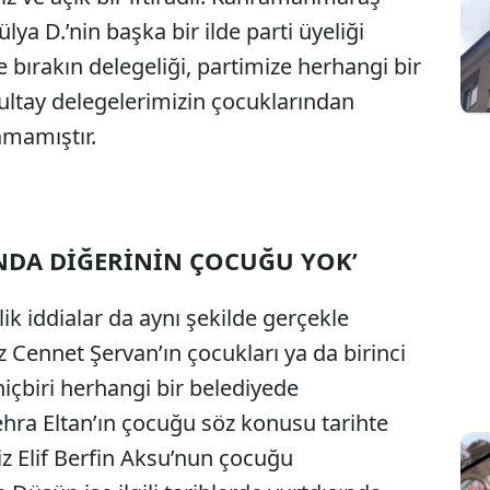
ya D.’nin başka bir ilde parti üyeliği
e bırakın delegeliği, partimize herhangi bir
rultay delegelerimizin çocuklarından
amamıştır.
INDA DİĞERİNİN ÇOCUĞU YOK’
k iddialar da aynı şekilde gerçekle
ennet Şervan’ın çocukları ya da birinci
hiçbiri herhangi bir belediyede
hra Eltan’ın çocuğu söz konusu tarihte
iz Elif Berfin Aksu’nun çocuğu