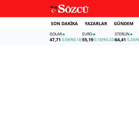
SON DAKİKA
YAZARLAR
GÜNDEM
DOLAR
EURO
STERLIN
47,71
55,19
64,41
0,09
(%0,18)
0,18
(%0,32)
0,24
(%