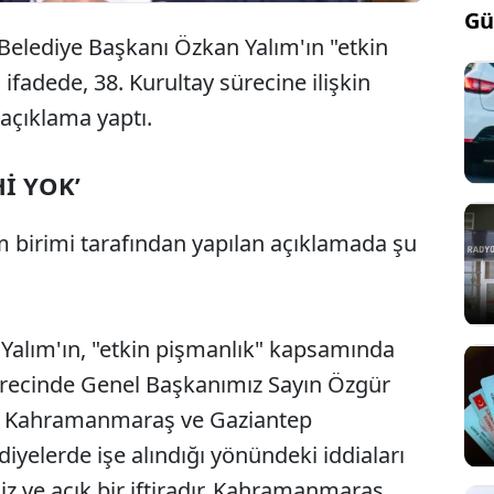
Gü
Belediye Başkanı Özkan Yalım'ın "etkin
fadede, 38. Kurultay sürecine ilişkin
 açıklama yaptı.
İ YOK’
im birimi tarafından yapılan açıklamada şu
Yalım'ın, "etkin pişmanlık" kapsamında
sürecinde Genel Başkanımız Sayın Özgür
nda Kahramanmaraş ve Gaziantep
diyelerde işe alındığı yönündeki iddiaları
 ve açık bir iftiradır. Kahramanmaraş