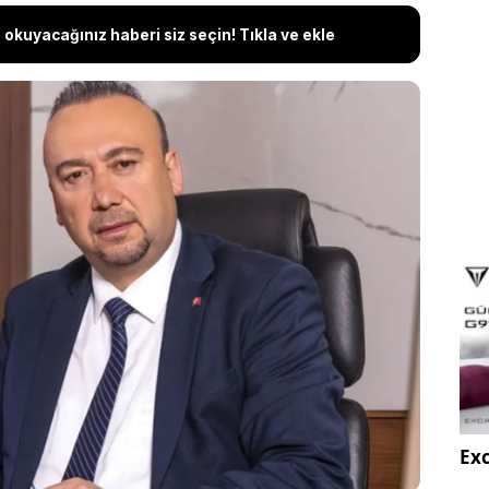
okuyacağınız haberi siz seçin! Tıkla ve ekle
e Başkanı Özkan Yalım'ın "etkin pişmanlık"
 ifadede yer alan kurultay iddialarını yalanladı.
, "Özel'e oy verilmesi karşılığında çocukları işe
elegelerden birinin çocuğunun olmadığı, diğerinin
rihlerde 5 yaşında olduğu belirtildi.
Exc