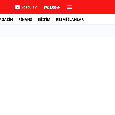
Sözcü Tv
AGAZİN
FİNANS
EĞİTİM
RESMİ İLANLAR