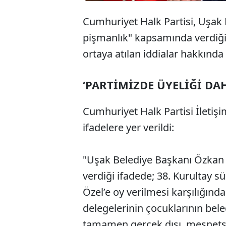
Cumhuriyet Halk Partisi, Uşak 
pişmanlık" kapsamında verdiği i
ortaya atılan iddialar hakkında
‘PARTİMİZDE ÜYELİĞİ DAH
Cumhuriyet Halk Partisi İletiş
ifadelere yer verildi:
"Uşak Belediye Başkanı Özkan 
verdiği ifadede; 38. Kurultay 
Özel’e oy verilmesi karşılığı
delegelerinin çocuklarının bele
tamamen gerçek dışı, mesnetsiz