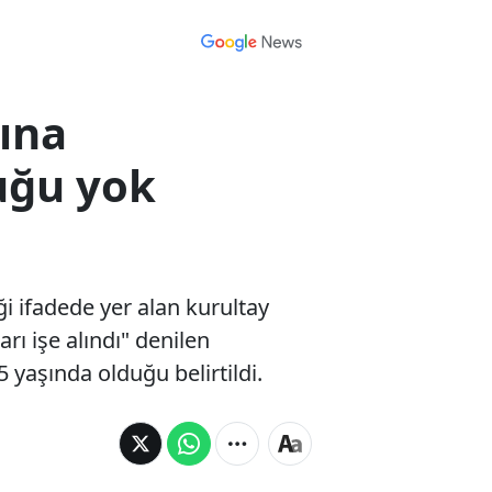
rına
uğu yok
i ifadede yer alan kurultay
rı işe alındı" denilen
 yaşında olduğu belirtildi.