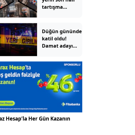
tartışma
konusu oldu:
Çiçek
Pasajı'ndaki
Düğün gününde
görüntü tepki
katil oldu!
çekti
Damat adayı
dünyaevi yerine
cezaevine girdi
az Hesap’la Her Gün Kazanın