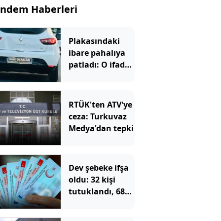
ndem Haberleri
Plakasındaki
ibare pahalıya
patladı: O ifade
de kurtaramadı
RTÜK'ten ATV'ye
ceza: Turkuvaz
Medya'dan tepki
Dev şebeke ifşa
oldu: 32 kişi
tutuklandı, 687
kişinin
vatandaşlığı