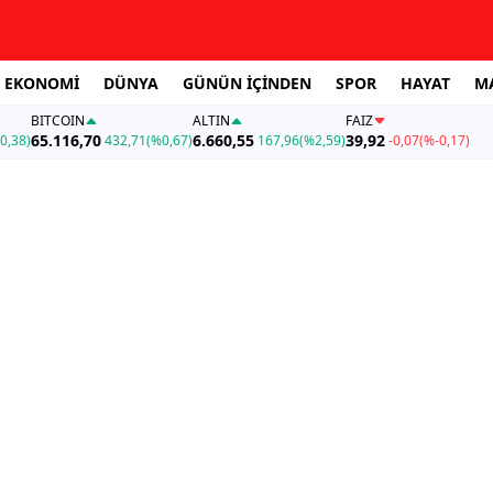
EKONOMİ
DÜNYA
GÜNÜN İÇİNDEN
SPOR
HAYAT
M
BITCOIN
ALTIN
FAİZ
65.116,70
6.660,55
39,92
0,38)
432,71
(%0,67)
167,96
(%2,59)
-0,07
(%-0,17)