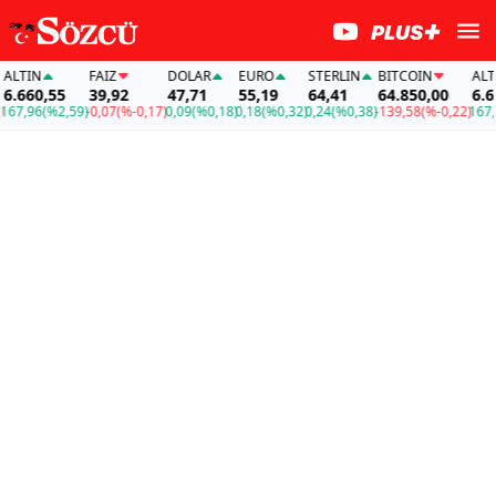
LTIN
FAİZ
DOLAR
EURO
STERLIN
BITCOIN
ALTIN
.660,55
39,92
47,71
55,19
64,41
64.850,00
6.660
7,96
(%2,59)
-0,07
(%-0,17)
0,09
(%0,18)
0,18
(%0,32)
0,24
(%0,38)
-139,58
(%-0,22)
167,96