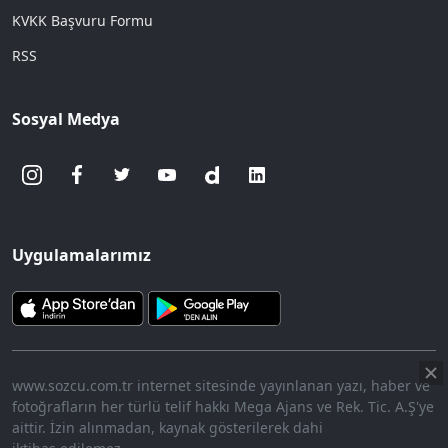
KVKK Başvuru Formu
RSS
Sosyal Medya
Uygulamalarımız
www.sozcu.com.tr internet sitesinde yayınlanan yazı, haber ve
fotoğrafların her türlü telif hakkı Mega Ajans ve Rek. Tic. A.Ş'ye
aittir. İzin alınmadan, kaynak gösterilerek dahi