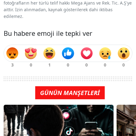
fotoğrafların her türlü telif hakkı Mega Ajans ve Rek. Tic. A.Ş'ye
aittir. İzin alınmadan, kaynak gösterilerek dahi iktibas
edilemez.
Bu habere emoji ile tepki ver
GÜNÜN MANŞETLERİ