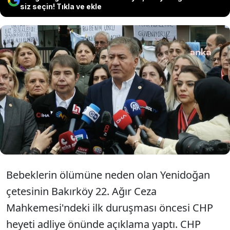
siz seçin! Tıkla ve ekle
12 bebeğin ölümüne neden olan
yenidoğan çetesi skandalı davası bugün
görülüyor. CHP heyeti Sağlık Bakanı'nı
istifaya davet etti.
Bebeklerin ölümüne neden olan Yenidoğan
çetesinin Bakırköy 22. Ağır Ceza
Mahkemesi'ndeki ilk duruşması öncesi CHP
heyeti adliye önünde açıklama yaptı. CHP