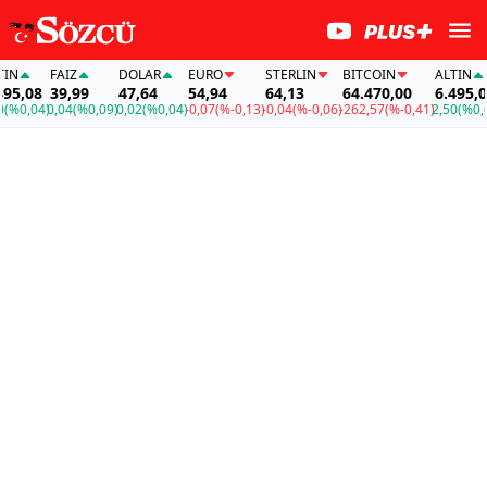
FAİZ
DOLAR
EURO
STERLIN
BITCOIN
ALTIN
F
08
39,99
47,64
54,94
64,13
64.470,00
6.495,08
3
,04)
0,04
(%0,09)
0,02
(%0,04)
-0,07
(%-0,13)
-0,04
(%-0,06)
-262,57
(%-0,41)
2,50
(%0,04)
0,