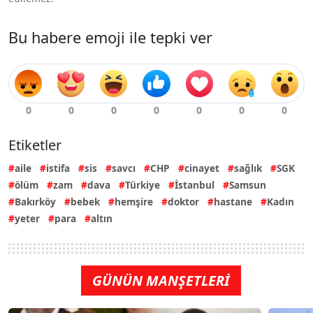
Bu habere emoji ile tepki ver
Etiketler
aile
istifa
sis
savcı
CHP
cinayet
sağlık
SGK
ölüm
zam
dava
Türkiye
İstanbul
Samsun
Bakırköy
bebek
hemşire
doktor
hastane
Kadın
yeter
para
altın
GÜNÜN MANŞETLERİ