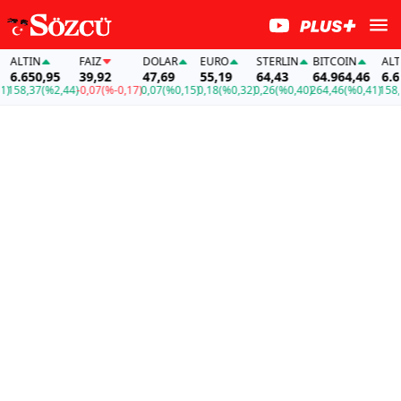
ALTIN
FAİZ
DOLAR
EURO
STERLIN
BITCOIN
ALTIN
6.650,95
39,92
47,69
55,19
64,43
64.964,46
6.650
58,37
(%2,44)
-0,07
(%-0,17)
0,07
(%0,15)
0,18
(%0,32)
0,26
(%0,40)
264,46
(%0,41)
158,37