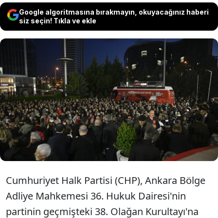
Google algoritmasına bırakmayın, okuyacağınız haberi
siz seçin! Tıkla ve ekle
CHP'nin Ankara Bölge Adliye Mahkemesi 36.
Hukuk Dairesi'ne yaptığı itiraza ilişkin
kararını verdi. Mahkeme, CHP Kurultayı'na
yönelik verdiği tedbir kararına yapılan itirazı
reddetti.
Cumhuriyet Halk Partisi (CHP), Ankara Bölge
Adliye Mahkemesi 36. Hukuk Dairesi'nin
partinin geçmişteki 38. Olağan Kurultayı'na