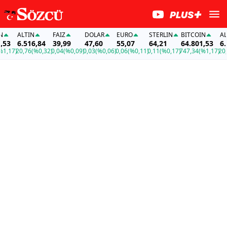
ALTIN
FAİZ
DOLAR
EURO
STERLIN
BITCOIN
ALT
53
6.516,84
39,99
47,60
55,07
64,21
64.801,53
6.5
,17)
20,76
(%0,32)
0,04
(%0,09)
0,03
(%0,06)
0,06
(%0,11)
0,11
(%0,17)
747,34
(%1,17)
20,7