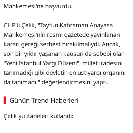
Mahkemesi'ne başvurdu.
CHP'li Çelik, "Tayfun Kahraman Anayasa
Mahkemesi'nin resmi gazetede yayınlanan
kararı gereği serbest bırakılmalıydı. Ancak,
son bir yıldır yaşanan kaosun da sebebi olan
"Yeni İstanbul Yargı Düzeni", millet iradesini
tanımadığı gibi devletin en üst yargı organını
da tanımadı." değerlendirmesini yaptı.
Günün Trend Haberleri
00:02
/ 08:15
Çelik şu ifadeleri kullandı:
Sesi Aç