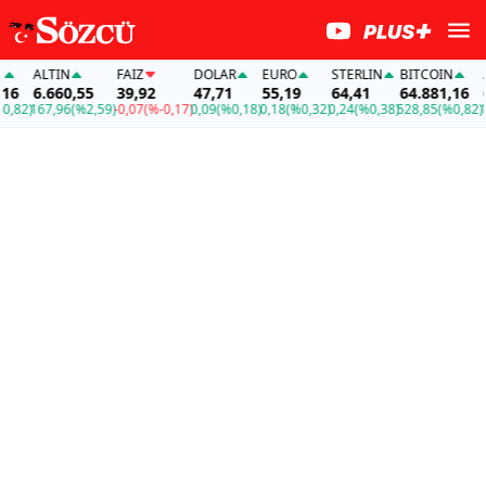
ALTIN
FAİZ
DOLAR
EURO
STERLIN
BITCOIN
AL
6
6.660,55
39,92
47,71
55,19
64,41
64.881,16
6.
82)
167,96
(%2,59)
-0,07
(%-0,17)
0,09
(%0,18)
0,18
(%0,32)
0,24
(%0,38)
528,85
(%0,82)
167