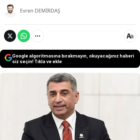
Evren DEMİRDAŞ
Google algoritmasına bırakmayın, okuyacağınız haberi
siz seçin! Tıkla ve ekle
CHP Elazığ Milletvekili Gürsel Erol, parti içindeki
tartışmalara ilişkin yaptığı açıklamada, farklı
siyasi tavırlar nedeniyle kimsenin hedef
alınamayacağını belirtti. Erol, Kemal Kılıçdaroğlu
ve Özgür Özel üzerinden yürütülen tartışmalara
tepki gösterirken, kurultayın en kısa sürede
toplanması çağrısında bulundu.