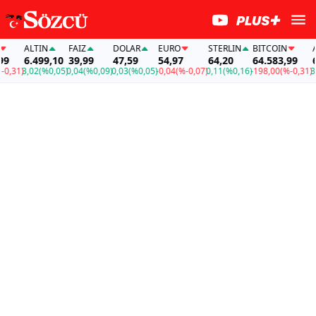
ALTIN
FAİZ
DOLAR
EURO
STERLIN
BITCOIN
AL
6.499,10
39,99
47,59
54,97
64,20
64.583,99
6.
,31)
3,02
(%0,05)
0,04
(%0,09)
0,03
(%0,05)
-0,04
(%-0,07)
0,11
(%0,16)
-198,00
(%-0,31)
3,0