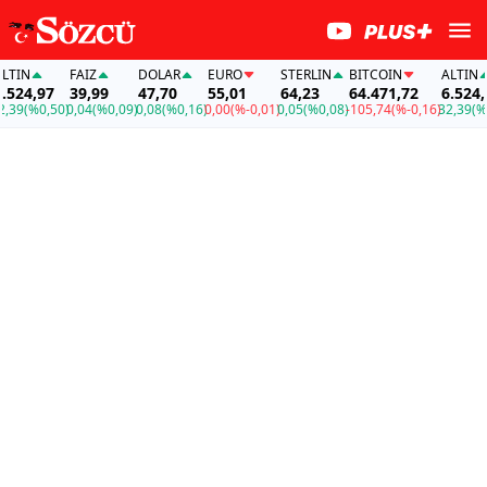
IN
FAİZ
DOLAR
EURO
STERLIN
BITCOIN
ALTIN
24,97
39,99
47,70
55,01
64,23
64.471,72
6.524,97
9
(%0,50)
0,04
(%0,09)
0,08
(%0,16)
0,00
(%-0,01)
0,05
(%0,08)
-105,74
(%-0,16)
32,39
(%0,5