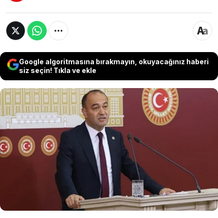
Google algoritmasına bırakmayın, okuyacağınız haberi
siz seçin! Tıkla ve ekle
CHP'li Karabat, "Ozan Elektronik Para’da
Saray’ın 'kıdemli' danışmanlarından
birisinin birinci derecede yakını çalışıyor
mu?" diye sordu.