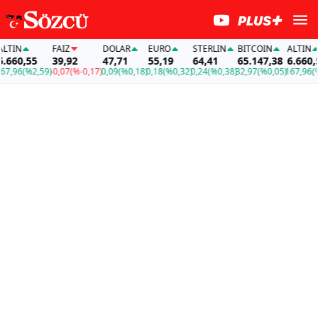
TIN
FAİZ
DOLAR
EURO
STERLIN
BITCOIN
ALTIN
660,55
39,92
47,71
55,19
64,41
65.147,38
6.660,55
,96
(%2,59)
-0,07
(%-0,17)
0,09
(%0,18)
0,18
(%0,32)
0,24
(%0,38)
32,97
(%0,05)
167,96
(%2