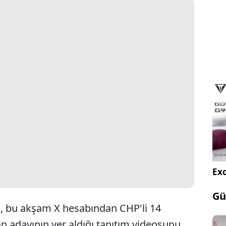
Exc
Gü
, bu akşam X hesabından CHP'li 14
an adayının yer aldığı tanıtım videosunu