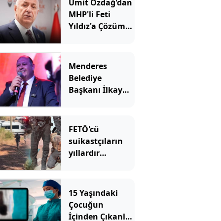
Ümit Özdağ'dan
MHP'li Feti
Yıldız'a Çözüm
süreci tepkisi
Menderes
Belediye
Başkanı İlkay
Çiçek tutuklandı
FETÖ'cü
suikastçıların
yıllardır
sakladıkları
silahlar aranıyor
15 Yaşındaki
Çocuğun
İçinden Çıkanlar