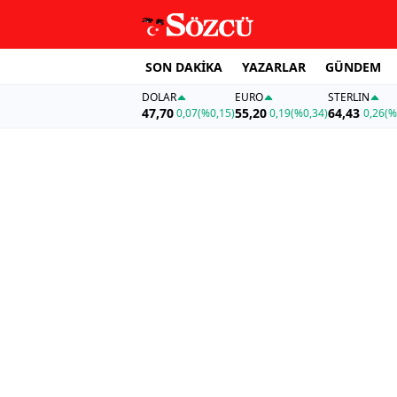
SON DAKİKA
YAZARLAR
GÜNDEM
DOLAR
EURO
STERLIN
47,70
55,20
64,43
0,07
(%0,15)
0,19
(%0,34)
0,26
(%