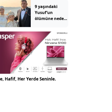
sayısı 232'ye
9 yaşındaki
ulaştı
Yusuf’un
ölümüne neden
olan ilaçlama
faciasında şok
edici detaylar
ortaya çıktı
e, Hafif, Her Yerde Seninle.