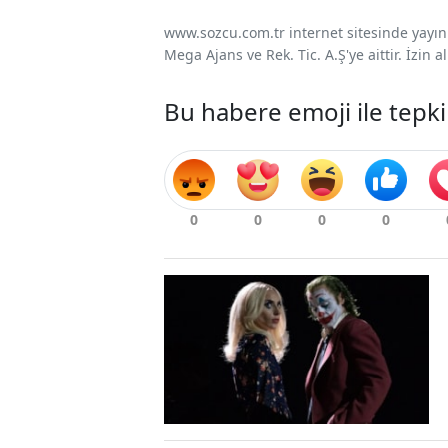
www.sozcu.com.tr internet sitesinde yayınla
Mega Ajans ve Rek. Tic. A.Ş'ye aittir. İzin
Bu habere emoji ile tepki