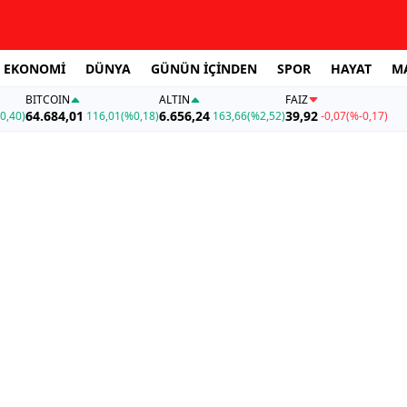
EKONOMİ
DÜNYA
GÜNÜN İÇİNDEN
SPOR
HAYAT
M
BITCOIN
ALTIN
FAİZ
64.684,01
6.656,24
39,92
0,40)
116,01
(%0,18)
163,66
(%2,52)
-0,07
(%-0,17)