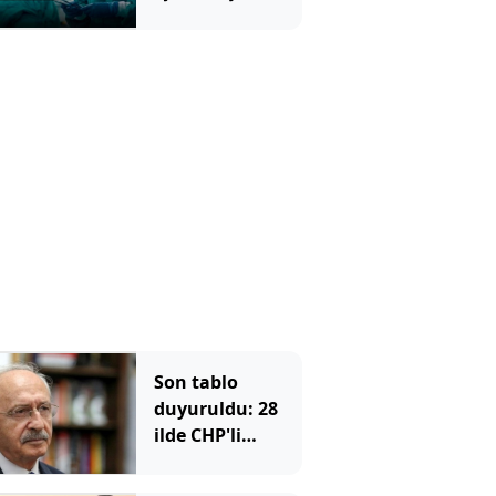
Doktorları Bile
Şoke Etti
Son tablo
duyuruldu: 28
ilde CHP'li
belediye başkanı
kalmadı, istifa