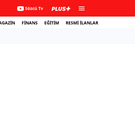
Sözcü Tv
AGAZİN
FİNANS
EĞİTİM
RESMİ İLANLAR