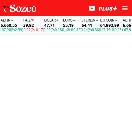
LTIN
FAİZ
DOLAR
EURO
STERLIN
BITCOIN
ALTIN
.660,55
39,92
47,71
55,19
64,41
64.992,99
6.660,
7,96
(%2,59)
-0,07
(%-0,17)
0,09
(%0,18)
0,18
(%0,32)
0,24
(%0,38)
147,16
(%0,23)
167,96
(