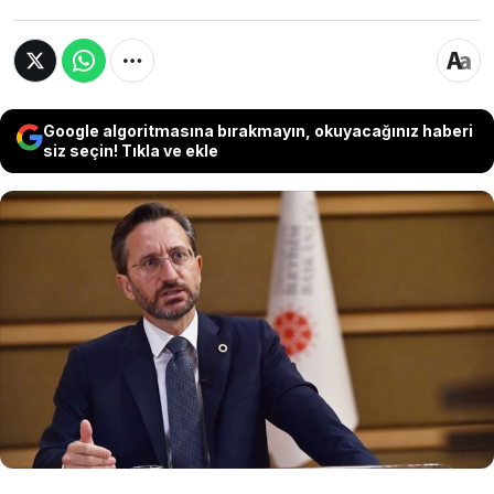
Google algoritmasına bırakmayın, okuyacağınız haberi
siz seçin! Tıkla ve ekle
19 Mart operasyonlarına halkın büyük
kesiminin inanmadığını söyleyen Özgür Özel,
Cumhurbaşkanı ve AKP Genel Başkanı Recep
Tayyip Erdoğan’ın bunun üzerine kızarak
faturayı İletişim Başkanı’na kestiğini öne
sürdü.