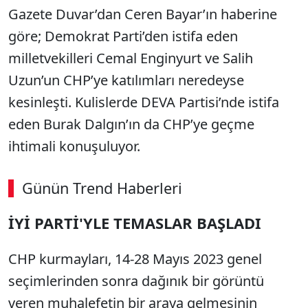
Gazete Duvar’dan Ceren Bayar’ın haberine
göre; Demokrat Parti’den istifa eden
milletvekilleri Cemal Enginyurt ve Salih
Uzun’un CHP’ye katılımları neredeyse
kesinleşti. Kulislerde DEVA Partisi’nde istifa
eden Burak Dalgın’ın da CHP’ye geçme
ihtimali konuşuluyor.
Günün Trend Haberleri
00:02
/ 08:15
İYİ PARTİ'YLE TEMASLAR BAŞLADI
Sesi Aç
CHP kurmayları, 14-28 Mayıs 2023 genel
seçimlerinden sonra dağınık bir görüntü
veren muhalefetin bir araya gelmesinin