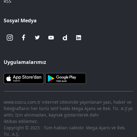
RSS
Sosyal Medya
Uygulamalarımız
www.sozcu.com.tr internet sitesinde yayınlanan yazı, haber ve
fotoğrafların her türlü telif hakkı Mega Ajans ve Rek. Tic. A.Ş'ye
aittir. İzin alınmadan, kaynak gösterilerek dahi
iktibas edilemez.
Copyright © 2023 - Tüm hakları saklıdır. Mega Ajans ve Rek.
Tic. A.Ş.