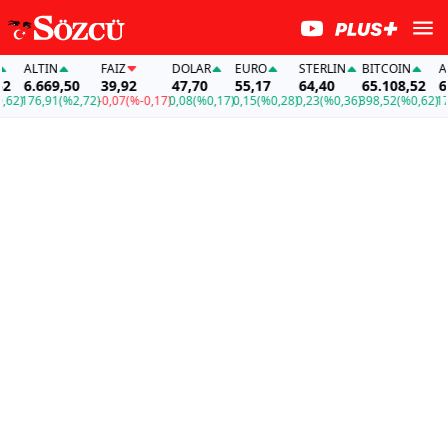
ALTIN
FAİZ
DOLAR
EURO
STERLIN
BITCOIN
ALT
6.669,50
39,92
47,70
55,17
64,40
65.108,52
6.6
2)
176,91
(%2,72)
-0,07
(%-0,17)
0,08
(%0,17)
0,15
(%0,28)
0,23
(%0,36)
398,52
(%0,62)
176,