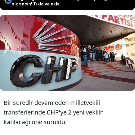
siz seçin! Tıkla ve ekle
Partiler arası vekil transferleri hız
kazanırken; CHP'ye 2 vekilin daha
katılım sağlayacağı; bu sayının 3'ü
bulabileceği öne sürüldü.
Bir süredir devam eden milletvekili
transferlerinde CHP'ye 2 yeni vekilin
katılacağı öne sürüldü.