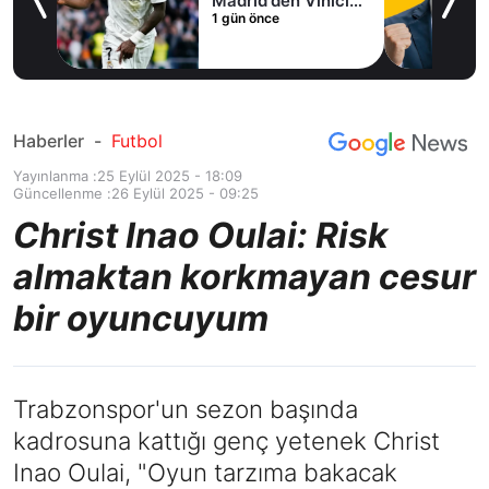
Madrid'den Vinicius
1 gün önce
Junior kararı
Haberler
-
Futbol
Yayınlanma :
25 Eylül 2025 - 18:09
Güncellenme :
26 Eylül 2025 - 09:25
Christ Inao Oulai: Risk
almaktan korkmayan cesur
bir oyuncuyum
Trabzonspor'un sezon başında
kadrosuna kattığı genç yetenek Christ
Inao Oulai, "Oyun tarzıma bakacak