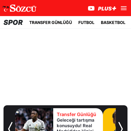
SPOR
TRANSFER GÜNLÜĞÜ
FUTBOL
BASKETBOL
lüğü
Transfer Günlüğü
Geleceği tartışma
aha
konusuydu! Real