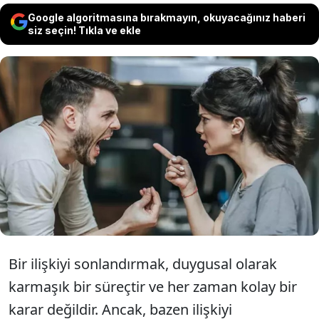
Google algoritmasına bırakmayın, okuyacağınız haberi
siz seçin! Tıkla ve ekle
Türkiye'de ilişkilerin bitiş sebepleri
milyonlarca insan tarafından araştırılıyor.
İşte çift terapistlerine göre ilişkinin
bittiğini gösteren 5 önemli işaret...
Bir ilişkiyi sonlandırmak, duygusal olarak
karmaşık bir süreçtir ve her zaman kolay bir
karar değildir. Ancak, bazen ilişkiyi