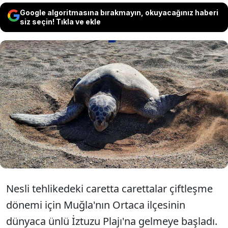
Google algoritmasına bırakmayın, okuyacağınız haberi
siz seçin! Tıkla ve ekle
Nesli tükenmekte olan caretta carettalar,
çiftleşme dönemi için İztuzu Plajı'na
gelmeye başladı. DEKAMER Müdürü Prof.
Dr. Yakup Kaska, sessiz olunması çağrısında
bulundu.
Nesli tehlikedeki caretta carettalar çiftleşme
dönemi için Muğla'nın Ortaca ilçesinin
dünyaca ünlü İztuzu Plajı'na gelmeye başladı.