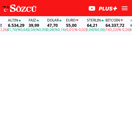
ALTIN
FAİZ
DOLAR
EURO
STERLIN
BITCOIN
ALT
6.534,29
39,99
47,70
55,00
64,21
64.337,72
6.5
6)
41,70
(%0,64)
0,04
(%0,09)
0,08
(%0,16)
-0,01
(%-0,02)
0,04
(%0,06)
-165,22
(%-0,26)
41,7