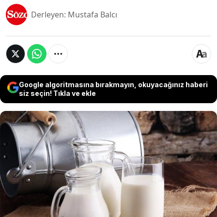
Derleyen: Mustafa Balcı
Google algoritmasına bırakmayın, okuyacağınız haberi
siz seçin! Tıkla ve ekle
Stanford Üniversitesi’nde yapılan yeni bir
araştırma, çiğ sütte grip virüslerinin günlerce
bulaşıcı kalabildiğini ortaya koydu. H1N1 virüsüyle
yapılan deneyler, bu patojenin soğutulmuş çiğ
sütte beş güne kadar hayatta kalabildiğini
gösteriyor. Bu bulgu, özellikle kuş gribi (H5N1) gibi
ölümcül grip türlerinin insanlara bulaşma riski
açısından endişe yaratıyor.