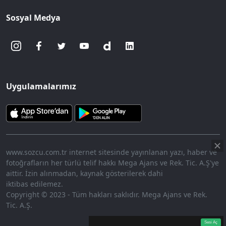
Sosyal Medya
Uygulamalarımız
www.sozcu.com.tr internet sitesinde yayınlanan yazı, haber ve
fotoğrafların her türlü telif hakkı Mega Ajans ve Rek. Tic. A.Ş'ye
aittir. İzin alınmadan, kaynak gösterilerek dahi
iktibas edilemez.
Copyright © 2023 - Tüm hakları saklıdır. Mega Ajans ve Rek.
Tic. A.Ş.
360p
Loaded
:
Sesi
14.74%
Aç
Sesi Aç