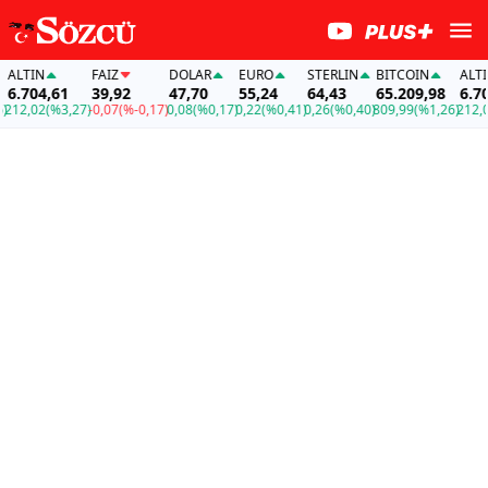
TIN
FAİZ
DOLAR
EURO
STERLIN
BITCOIN
ALTIN
704,61
39,92
47,70
55,24
64,43
65.209,98
6.704,
2,02
(%3,27)
-0,07
(%-0,17)
0,08
(%0,17)
0,22
(%0,41)
0,26
(%0,40)
809,99
(%1,26)
212,02
(