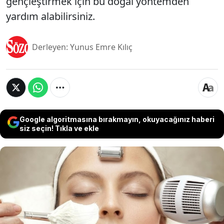
gençleştirmek için bu doğal yöntemden
yardım alabilirsiniz.
Derleyen: Yunus Emre Kılıç
Google algoritmasına bırakmayın, okuyacağınız haberi
siz seçin! Tıkla ve ekle
Cilt bakımıyla ilgili en sık karşılaşılan sorunlardan
biri ne yaparsanız yapın ilerleyen yaşların bir
belirtisi olan kırışıklıklardır. Ciltte bir kez
görüldükten sonra kişiye yaşlandığını
düşündürmeye başlayan kırışıklıklardan kurtulmak
için kullanılan bakım ürünleri de çoğu zaman işe