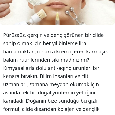
yaramaz. Ciltte kırışıklık oluşumunun önüne
geçmek ve cildi 10 yaş gençleştirmek için bu doğal
yöntemden yardım alabilirsiniz.
Pürüzsüz, gergin ve genç görünen bir cilde
sahip olmak için her yıl binlerce lira
harcamaktan, onlarca krem içeren karmaşık
bakım rutinlerinden sıkılmadınız mı?
Kimyasallarla dolu anti-aging ürünleri bir
kenara bırakın. Bilim insanları ve cilt
uzmanları, zamana meydan okumak için
aslında tek bir doğal yöntemin yettiğini
kanıtladı. Doğanın bize sunduğu bu gizli
formül, cilde dışarıdan kolajen ve gençlik