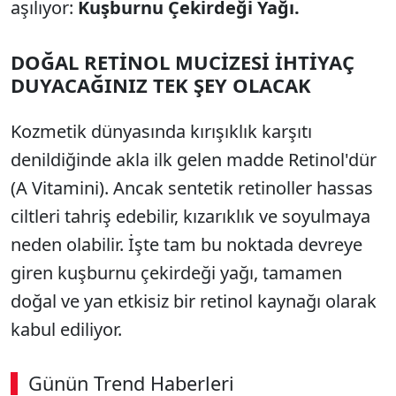
aşılıyor:
Kuşburnu Çekirdeği Yağı.
DOĞAL RETİNOL MUCİZESİ İHTİYAÇ
DUYACAĞINIZ TEK ŞEY OLACAK
Kozmetik dünyasında kırışıklık karşıtı
denildiğinde akla ilk gelen madde Retinol'dür
(A Vitamini). Ancak sentetik retinoller hassas
ciltleri tahriş edebilir, kızarıklık ve soyulmaya
neden olabilir. İşte tam bu noktada devreye
giren kuşburnu çekirdeği yağı, tamamen
doğal ve yan etkisiz bir retinol kaynağı olarak
kabul ediliyor.
Günün Trend Haberleri
00:02
/ 08:15