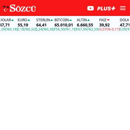
AR
EURO
STERLIN
BITCOIN
ALTIN
FAİZ
DOLAR
71
55,19
64,41
65.010,01
6.660,55
39,92
47,71
(%0,18)
0,18
(%0,32)
0,24
(%0,38)
756,50
(%1,18)
167,96
(%2,59)
-0,07
(%-0,17)
0,09
(%0,18