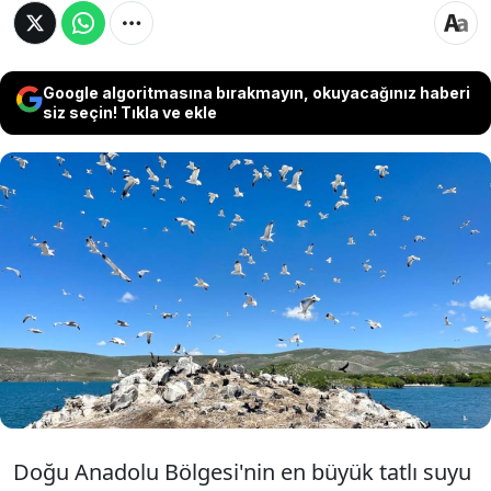
Google algoritmasına bırakmayın, okuyacağınız haberi
siz seçin! Tıkla ve ekle
Ardahan'daki Çıldır Gölü, ilkbahar mevsimi ile
göçmen kuşların akınına uğradı. İrili, ufaklı 6
adası bulunan göl, Van Gölü martısı ve tepeli
pelikan başta olmak üzere kaz, yeşilbaş ördek,
angut, karabatak gibi kuş türlerine ev sahipliği
yapıyor.
Doğu Anadolu Bölgesi'nin en büyük tatlı suyu