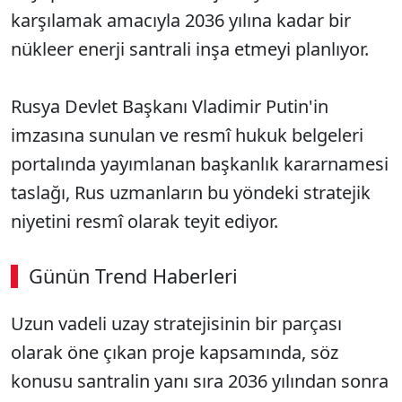
karşılamak amacıyla 2036 yılına kadar bir
nükleer enerji santrali inşa etmeyi planlıyor.
Rusya Devlet Başkanı Vladimir Putin'in
imzasına sunulan ve resmî hukuk belgeleri
portalında yayımlanan başkanlık kararnamesi
taslağı, Rus uzmanların bu yöndeki stratejik
niyetini resmî olarak teyit ediyor.
Günün Trend Haberleri
00:02
/ 08:15
Uzun vadeli uzay stratejisinin bir parçası
Sesi Aç
olarak öne çıkan proje kapsamında, söz
konusu santralin yanı sıra 2036 yılından sonra