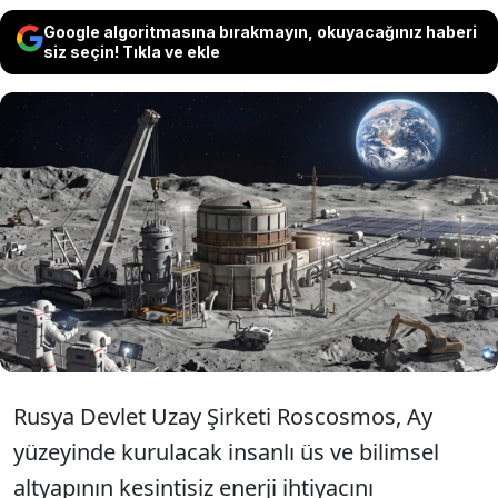
Google algoritmasına bırakmayın, okuyacağınız haberi
siz seçin! Tıkla ve ekle
Rusya, Ay'da nükleer enerji santrali
kurmak için kolları sıvadı. 2036 yılına
kadar Ay'a santral inşa etmeyi
planlıyorlar.
Rusya Devlet Uzay Şirketi Roscosmos, Ay
yüzeyinde kurulacak insanlı üs ve bilimsel
altyapının kesintisiz enerji ihtiyacını