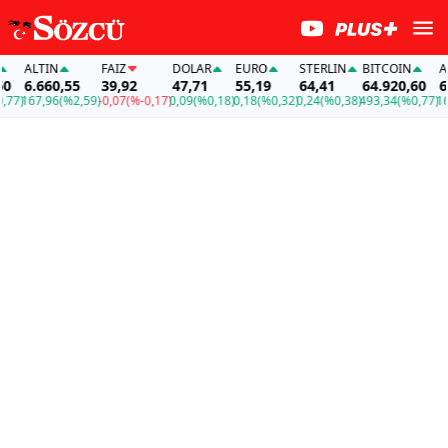
ALTIN
FAİZ
DOLAR
EURO
STERLIN
BITCOIN
ALT
6.660,55
39,92
47,71
55,19
64,41
64.920,60
6.6
7)
167,96
(%2,59)
-0,07
(%-0,17)
0,09
(%0,18)
0,18
(%0,32)
0,24
(%0,38)
493,34
(%0,77)
167,