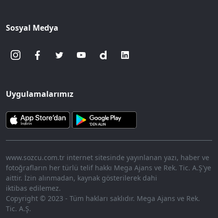
Sosyal Medya
Uygulamalarımız
www.sozcu.com.tr internet sitesinde yayınlanan yazı, haber ve
fotoğrafların her türlü telif hakkı Mega Ajans ve Rek. Tic. A.Ş'ye
aittir. İzin alınmadan, kaynak gösterilerek dahi
iktibas edilemez.
Copyright © 2023 - Tüm hakları saklıdır. Mega Ajans ve Rek.
Tic. A.Ş.