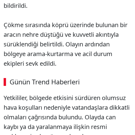
bildirildi.
Çökme sırasında köprü üzerinde bulunan bir
aracın nehre düştüğü ve kuvvetli akıntıyla
sürüklendiği belirtildi. Olayın ardından
bölgeye arama-kurtarma ve acil durum
ekipleri sevk edildi.
Günün Trend Haberleri
00:02
/ 08:06
Yetkililer, bölgede etkisini sürdüren olumsuz
Sesi Aç
hava koşulları nedeniyle vatandaşlara dikkatli
olmaları çağrısında bulundu. Olayda can
kaybı ya da yaralanmaya ilişkin resmi