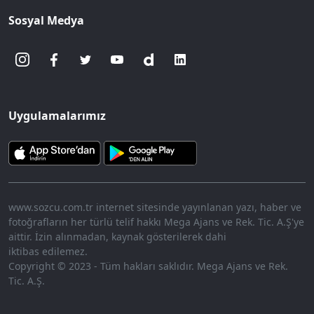
Sosyal Medya
Uygulamalarımız
www.sozcu.com.tr internet sitesinde yayınlanan yazı, haber ve
fotoğrafların her türlü telif hakkı Mega Ajans ve Rek. Tic. A.Ş'ye
aittir. İzin alınmadan, kaynak gösterilerek dahi
iktibas edilemez.
Copyright © 2023 - Tüm hakları saklıdır. Mega Ajans ve Rek.
Tic. A.Ş.