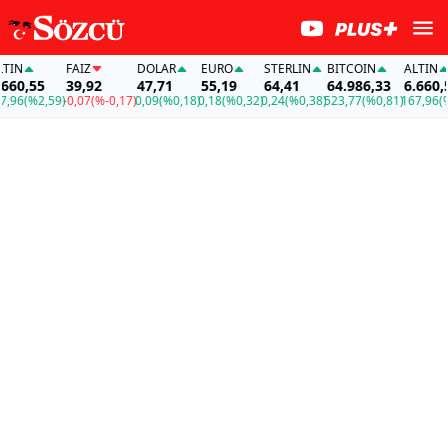
N
FAİZ
DOLAR
EURO
STERLIN
BITCOIN
ALTIN
0,55
39,92
47,71
55,19
64,41
64.986,33
6.660,55
6
(%2,59)
-0,07
(%-0,17)
0,09
(%0,18)
0,18
(%0,32)
0,24
(%0,38)
523,77
(%0,81)
167,96
(%2,5