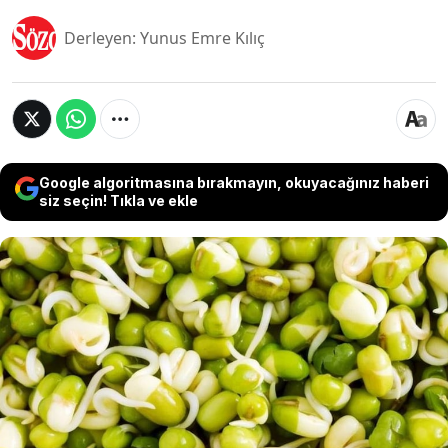
Derleyen: Yunus Emre Kılıç
Google algoritmasına bırakmayın, okuyacağınız haberi
siz seçin! Tıkla ve ekle
Gün içerisinde tükettiğimiz sebze ve meyveler
sağlıklı yaşamı desteklemek için bazen ideal
tercih olabiliyor. Hangi soruna hani sebzenin
daha iyi geleceğini bilenler kolaylıkla sağlık
sorunlarını doğal yöntemler ile çözüyor. Bağırsak
sorunlarından kurtulmak için ise Çinli uzmanlar
'süper müshil' öneriyor.