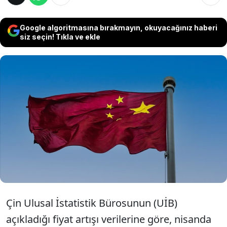
Google algoritmasına bırakmayın, okuyacağınız haberi
siz seçin! Tıkla ve ekle
Çin'de, ABD ve İsrail'in İran'a saldırılarıyla
Orta Doğu'da başlayan savaşın küresel enerji
ve ham madde fiyatlarında yol açtığı
yükselişin etkisiyle üretici fiyatlarındaki artış
nisan ayında da devam etti.
Çin Ulusal İstatistik Bürosunun (UİB)
açıkladığı fiyat artışı verilerine göre, nisanda