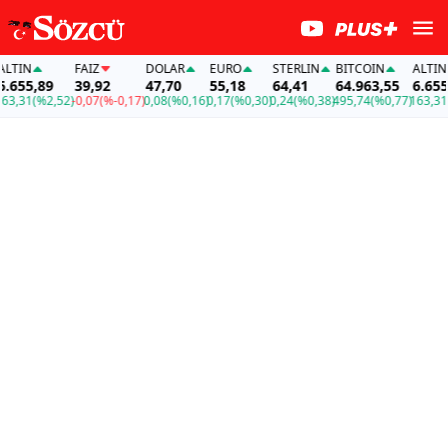
IN
FAİZ
DOLAR
EURO
STERLIN
BITCOIN
ALTIN
55,89
39,92
47,70
55,18
64,41
64.963,55
6.655,8
31
(%2,52)
-0,07
(%-0,17)
0,08
(%0,16)
0,17
(%0,30)
0,24
(%0,38)
495,74
(%0,77)
163,31
(%2