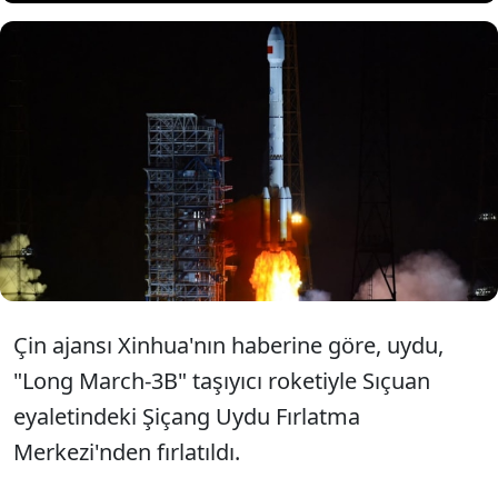
Çin, iletişim teknolojisi
testlerinde kullanılacak bir
uyduyu uzaya gönderdi.
Çin ajansı Xinhua'nın haberine göre, uydu,
"Long March-3B" taşıyıcı roketiyle Sıçuan
eyaletindeki Şiçang Uydu Fırlatma
Merkezi'nden fırlatıldı.