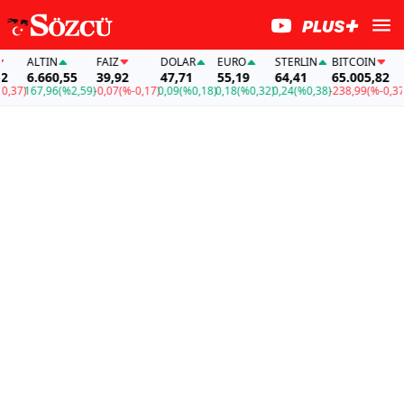
ALTIN
FAİZ
DOLAR
EURO
STERLIN
BITCOIN
A
6.660,55
39,92
47,71
55,19
64,41
65.005,82
6
37)
167,96
(%2,59)
-0,07
(%-0,17)
0,09
(%0,18)
0,18
(%0,32)
0,24
(%0,38)
-238,99
(%-0,37)
1