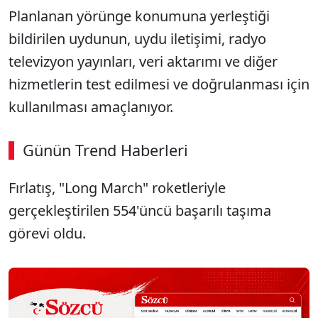
Planlanan yörünge konumuna yerleştiği
bildirilen uydunun, uydu iletişimi, radyo
televizyon yayınları, veri aktarımı ve diğer
hizmetlerin test edilmesi ve doğrulanması için
kullanılması amaçlanıyor.
Günün Trend Haberleri
00:01
/ 08:43
Fırlatış, "Long March" roketleriyle
Sesi Aç
gerçekleştirilen 554'üncü başarılı taşıma
görevi oldu.