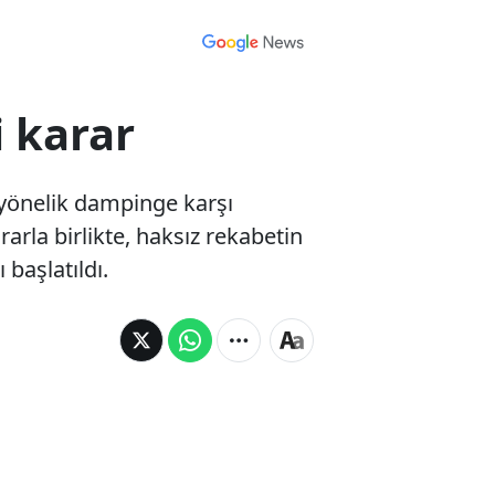
i karar
e yönelik dampinge karşı
rla birlikte, haksız rekabetin
başlatıldı.