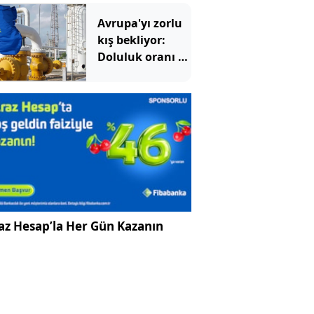
Avrupa'yı zorlu
kış bekliyor:
Doluluk oranı 15
yılın en
düşüğünde
az Hesap’la Her Gün Kazanın