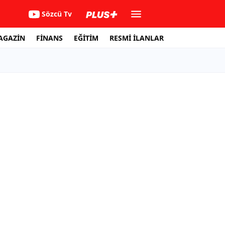
Sözcü Tv
AGAZİN
FİNANS
EĞİTİM
RESMİ İLANLAR