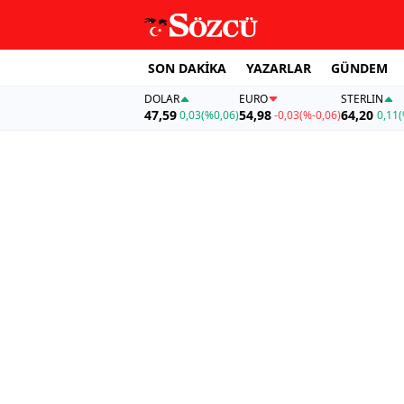
SON DAKİKA
YAZARLAR
GÜNDEM
DOLAR
EURO
STERLIN
47,59
54,98
64,20
0,03
(%0,06)
-0,03
(%-0,06)
0,11
(