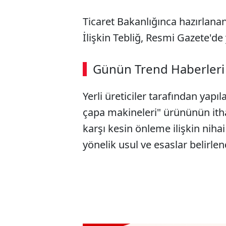
Ticaret Bakanlığınca hazırlana
İlişkin Tebliğ, Resmi Gazete'de
ABERİ OKU
➜
Günün Trend Haberleri
00:02
/ 09:08
Yerli üreticiler tarafından yapı
çapa makineleri" ürününün ith
karşı kesin önleme ilişkin nih
yönelik usul ve esaslar belirlen