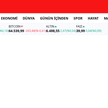
EKONOMİ
DÜNYA
GÜNÜN İÇİNDEN
SPOR
HAYAT
M
BITCOIN
ALTIN
FAİZ
64.539,99
6.498,55
39,99
%0,16)
-263,48
(%-0,41)
2,47
(%0,04)
0,04
(%0,09)