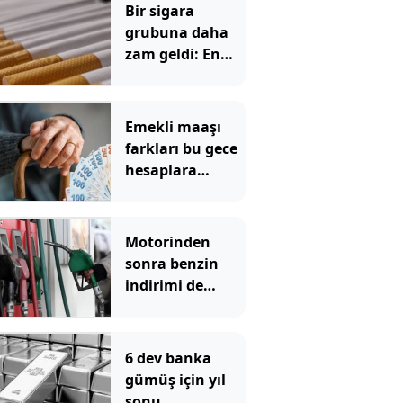
Bir sigara
grubuna daha
zam geldi: En
yüksek fiyat 130
TL oldu
Emekli maaşı
farkları bu gece
hesaplara
yatıyor
Motorinden
sonra benzin
indirimi de
pompadan önce
uçtu
6 dev banka
gümüş için yıl
sonu