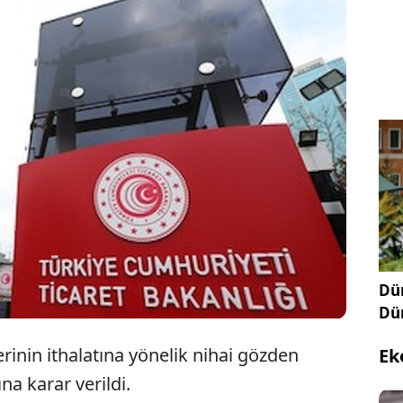
 yerli üreticilerin talebi üzerine Çin menşeli çapa
elik dampinge karşı uygulanan mevcut önlemleri
ı. Resmi Gazete’de yayımlanan kararla birlikte,
önlenmesi amacıyla söz konusu ürünler için nihai
oruşturması başlatıldı.
Dün
Dü
rinin ithalatına yönelik nihai gözden
Ek
a karar verildi.