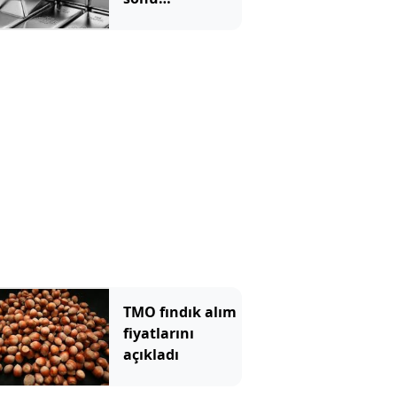
beklentilerini
açıkladı
TMO fındık alım
fiyatlarını
açıkladı