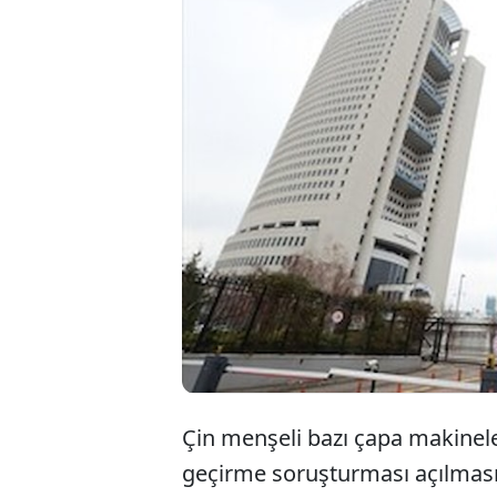
Ticaret Bakanlığı,
makinelerine yön
mercek altına ald
haksız rekabetin 
gözden geçirme s
Çin menşeli bazı çapa makinele
geçirme soruşturması açılmasın