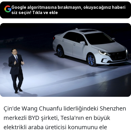
Google algoritmasına bırakmayın, okuyacağınız haberi
siz seçin! Tıkla ve ekle
Çinli milyarder Wang Chuanfu'nun sahibi
olduğu BYD, dünyanın en büyük elektrikli
otomobil üreticisi oldu ve Elon Musk'ın
sahibi olduğu Tesla'yı koltuğundan etti.
Çin'de Wang Chuanfu liderliğindeki Shenzhen
merkezli BYD şirketi, Tesla'nın en büyük
elektrikli araba üreticisi konumunu ele