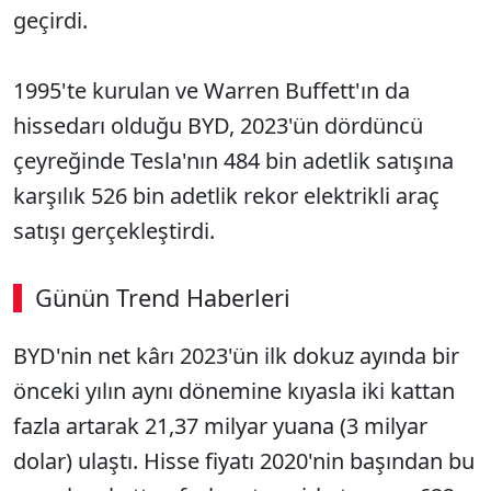
geçirdi.
1995'te kurulan ve Warren Buffett'ın da
hissedarı olduğu BYD, 2023'ün dördüncü
çeyreğinde Tesla'nın 484 bin adetlik satışına
karşılık 526 bin adetlik rekor elektrikli araç
satışı gerçekleştirdi.
Günün Trend Haberleri
00:03
/ 03:08
BYD'nin net kârı 2023'ün ilk dokuz ayında bir
Sesi Aç
önceki yılın aynı dönemine kıyasla iki kattan
fazla artarak 21,37 milyar yuana (3 milyar
dolar) ulaştı. Hisse fiyatı 2020'nin başından bu