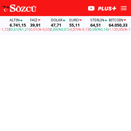
ALTIN
FAİZ
DOLAR
EURO
STERLIN
BITCOIN
6.741,15
39,91
47,71
55,11
64,51
64.050,33
2)
80,61
(%1,21)
-0,01
(%-0,03)
0,00
(%0,01)
-0,07
(%-0,13)
0,09
(%0,14)
-1.120,95
(%-1,72)
8