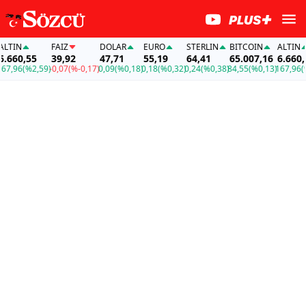
IN
FAİZ
DOLAR
EURO
STERLIN
BITCOIN
ALTIN
60,55
39,92
47,71
55,19
64,41
65.007,16
6.660,55
96
(%2,59)
-0,07
(%-0,17)
0,09
(%0,18)
0,18
(%0,32)
0,24
(%0,38)
84,55
(%0,13)
167,96
(%2,