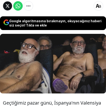
Google algoritmasına bırakmayın, okuyacağınız haberi
siz seçin! Tıkla ve ekle
İspanya'da bazı sinema salonlarında dikkat
çeken bir etkinlik düzenlendi. İspanya
tarihinin ilk nüdist film etkinliği olarak
kayıtlara geçen etkinlikte insanlar çırıl çıplak
şekilde "Tu no eres yo" adlı filmi izledi.
Geçtiğimiz pazar günü, İspanya'nın Valensiya