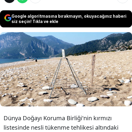
Google algoritmasına bırakmayın, okuyacağınız haberi
siz seçin! Tıkla ve ekle
Antalya'nın Kemer ilçesindeki Çıralı sahilinde
sezonun ilk caretta caretta yuvaları tespit
edildi. Sahilde yumurtlama sezonu geçen yıla
göre 1 ay erken başlarken, 2 yuva kafese
konularak korumaya alındı.
Dünya Doğayı Koruma Birliği'nin kırmızı
listesinde nesli tükenme tehlikesi altındaki