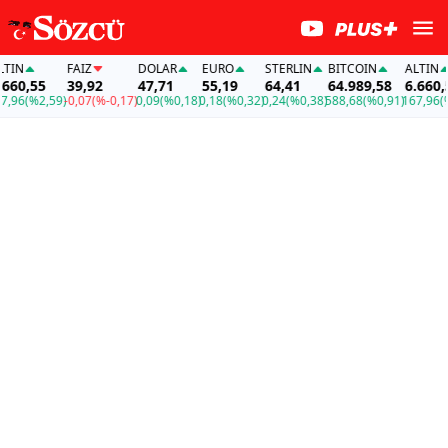
N
FAİZ
DOLAR
EURO
STERLIN
BITCOIN
ALTIN
0,55
39,92
47,71
55,19
64,41
64.989,58
6.660,55
6
(%2,59)
-0,07
(%-0,17)
0,09
(%0,18)
0,18
(%0,32)
0,24
(%0,38)
588,68
(%0,91)
167,96
(%2,