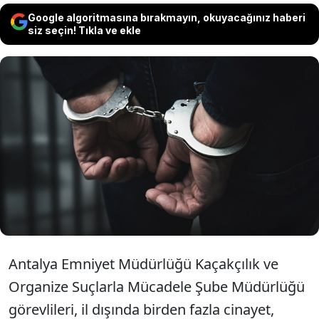
Google algoritmasına bırakmayın, okuyacağınız haberi
siz seçin! Tıkla ve ekle
Antalya'da 1 kişiye silahlı eylem
hazırlığında olduğu belirlenen 'Çirkinler'
adlı suç örgütü üyesi 6 kişi suçüstü
yakalandı. Çete üyelerinden 5'i tutuklandı.
Antalya Emniyet Müdürlüğü Kaçakçılık ve
Organize Suçlarla Mücadele Şube Müdürlüğü
görevlileri, il dışında birden fazla cinayet,