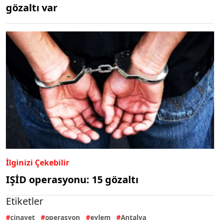
gözaltı var
İlginizi Çekebilir
IŞİD operasyonu: 15 gözaltı
Etiketler
cinayet
operasyon
eylem
Antalya