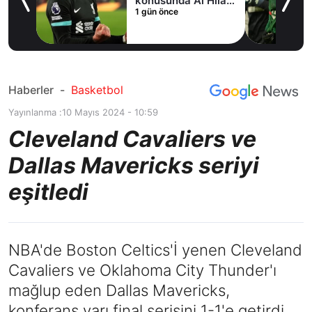
fer
konusunda Al Hilal
1 gün önce
ile anlaştı! Adım
adım Nunez
Haberler
-
Basketbol
Yayınlanma :
10 Mayıs 2024 - 10:59
Cleveland Cavaliers ve
Dallas Mavericks seriyi
eşitledi
NBA'de Boston Celtics'İ yenen Cleveland
Cavaliers ve Oklahoma City Thunder'ı
mağlup eden Dallas Mavericks,
konferans yarı final serisini 1-1'e getirdi.