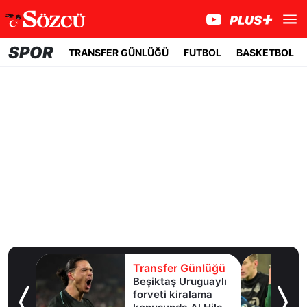
SPOR
TRANSFER GÜNLÜĞÜ
FUTBOL
BASKETBOL
lüğü
Transfer Günlüğü
e
Beşiktaş Uruguaylı
forveti kiralama