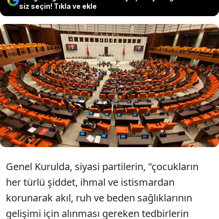
siz seçin! Tıkla ve ekle
TBMM Genel Kurulunda, çocukların
korunmasıyla ilgili Meclis Araştırma
Komisyonu kurulması kabul edildi.
Genel Kurulda, siyasi partilerin, "çocukların
her türlü şiddet, ihmal ve istismardan
korunarak akıl, ruh ve beden sağlıklarının
gelişimi için alınması gereken tedbirlerin