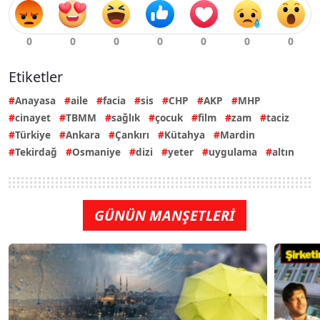
Etiketler
Anayasa
aile
facia
sis
CHP
AKP
MHP
cinayet
TBMM
sağlık
çocuk
film
zam
taciz
Türkiye
Ankara
Çankırı
Kütahya
Mardin
Tekirdağ
Osmaniye
dizi
yeter
uygulama
altın
GÜNÜN MANŞETLERİ