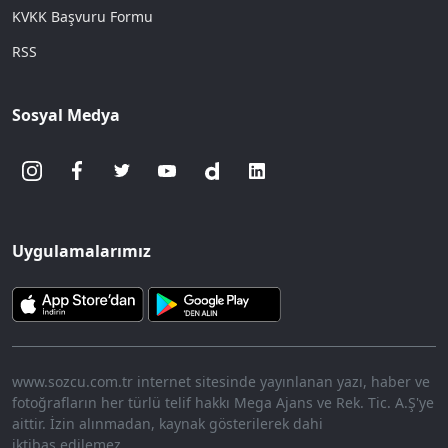
KVKK Başvuru Formu
RSS
Sosyal Medya
Uygulamalarımız
www.sozcu.com.tr internet sitesinde yayınlanan yazı, haber ve
fotoğrafların her türlü telif hakkı Mega Ajans ve Rek. Tic. A.Ş'ye
aittir. İzin alınmadan, kaynak gösterilerek dahi
iktibas edilemez.