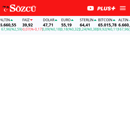
IN
FAİZ
DOLAR
EURO
STERLIN
BITCOIN
ALTIN
60,55
39,92
47,71
55,19
64,41
65.015,78
6.660,55
96
(%2,59)
-0,07
(%-0,17)
0,09
(%0,18)
0,18
(%0,32)
0,24
(%0,38)
69,92
(%0,11)
167,96
(%2,