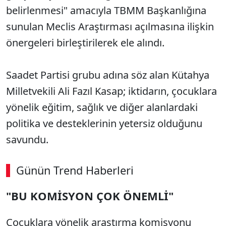
belirlenmesi" amacıyla TBMM Başkanlığına
sunulan Meclis Araştırması açılmasına ilişkin
önergeleri birleştirilerek ele alındı.
Saadet Partisi grubu adına söz alan Kütahya
Milletvekili Ali Fazıl Kasap; iktidarın, çocuklara
yönelik eğitim, sağlık ve diğer alanlardaki
politika ve desteklerinin yetersiz olduğunu
savundu.
Günün Trend Haberleri
00:03
/ 08:43
"BU KOMİSYON ÇOK ÖNEMLİ"
Sesi Aç
Çocuklara yönelik araştırma komisyonu