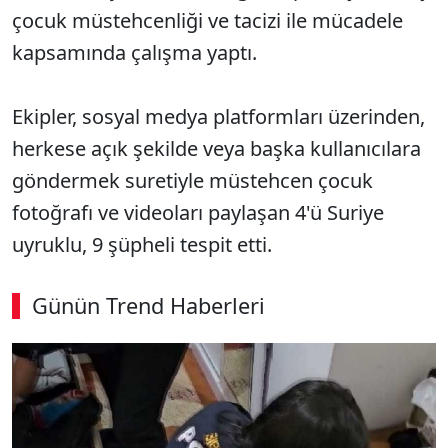
çocuk müstehcenliği ve tacizi ile mücadele
kapsamında çalışma yaptı.
Ekipler, sosyal medya platformları üzerinden,
herkese açık şekilde veya başka kullanıcılara
göndermek suretiyle müstehcen çocuk
fotoğrafı ve videoları paylaşan 4'ü Suriye
uyruklu, 9 şüpheli tespit etti.
Günün Trend Haberleri
00:02
/ 06:57
Sesi Aç