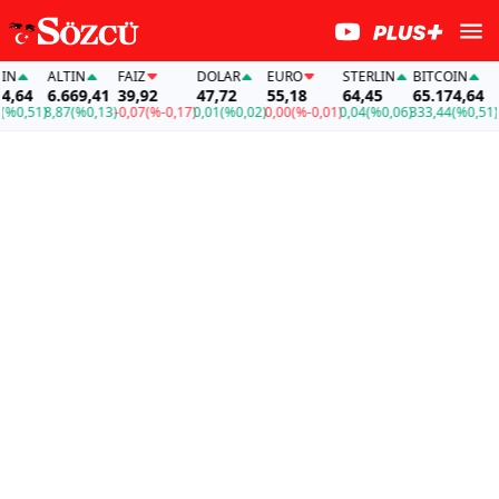
ALTIN
FAİZ
DOLAR
EURO
STERLIN
BITCOIN
ALT
4
6.669,41
39,92
47,72
55,18
64,45
65.174,64
6.6
,51)
8,87
(%0,13)
-0,07
(%-0,17)
0,01
(%0,02)
0,00
(%-0,01)
0,04
(%0,06)
333,44
(%0,51)
8,87