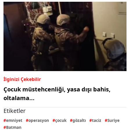
İlginizi Çekebilir
Çocuk müstehcenliği, yasa dışı bahis,
oltalama...
Etiketler
emniyet
operasyon
çocuk
gözaltı
taciz
Suriye
Batman