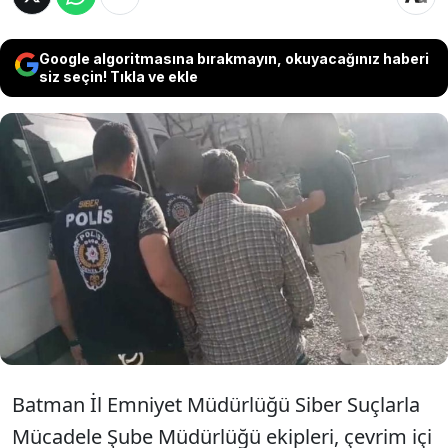
Google algoritmasına bırakmayın, okuyacağınız haberi
siz seçin! Tıkla ve ekle
Batman'da sosyal medya platformları
üzerinden müstehcen çocuk fotoğrafı ve
videoları paylaşan 4'ü Suriye uyruklu, 9
şüpheli yakalandı.
Batman İl Emniyet Müdürlüğü Siber Suçlarla
Mücadele Şube Müdürlüğü ekipleri, çevrim içi