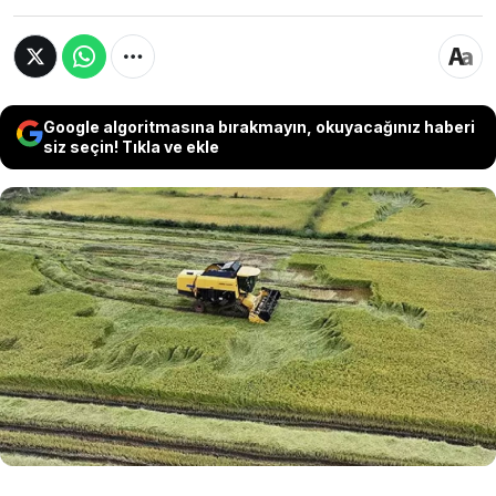
Google algoritmasına bırakmayın, okuyacağınız haberi
siz seçin! Tıkla ve ekle
Düzce’nin Konuralp bölgesinde, Osmanlı saray
mutfağında da kullanılan ve 2019 yılında coğrafi
işaret tescili alan Konuralp pirincinde hasat
heyecanı başladı. Devlet destekleriyle son
yıllarda üretimde büyük artış sağlandı, hem
ekim alanı hem de verim rekor seviyelere ulaştı.