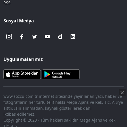
RSS
Sosyal Medya
Uygulamalarımız
www.sozcu.com.tr internet sitesinde yayınlanan yazı, haber ve
fotoğrafların her türlü telif hakkı Mega Ajans ve Rek. Tic. A.Ş'ye
aittir. İzin alınmadan, kaynak gösterilerek dahi
iktibas edilemez.
Copyright © 2023 - Tüm hakları saklıdır. Mega Ajans ve Rek.
Tic. A.Ş.