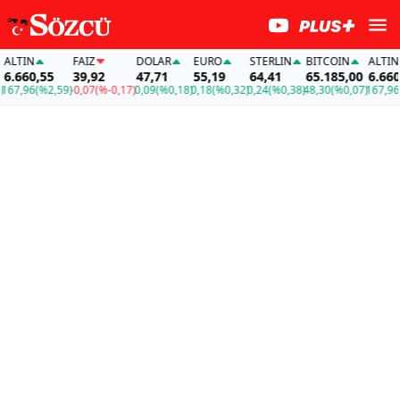
LTIN
FAİZ
DOLAR
EURO
STERLIN
BITCOIN
ALTIN
.660,55
39,92
47,71
55,19
64,41
65.185,00
6.660,5
7,96
(%2,59)
-0,07
(%-0,17)
0,09
(%0,18)
0,18
(%0,32)
0,24
(%0,38)
48,30
(%0,07)
167,96
(%