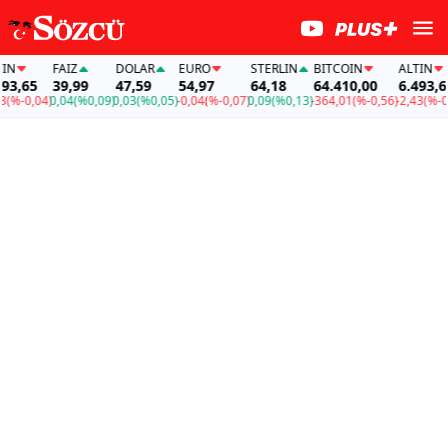
FAİZ
DOLAR
EURO
STERLIN
BITCOIN
ALTIN
FA
39,99
47,59
54,97
64,18
64.410,00
6.493,65
39
04)
0,04
(%0,09)
0,03
(%0,05)
-0,04
(%-0,07)
0,09
(%0,13)
-364,01
(%-0,56)
-2,43
(%-0,04)
0,0