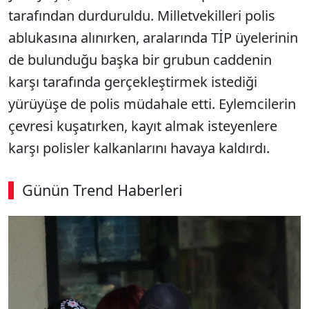
tarafından durduruldu. Milletvekilleri polis
ablukasına alınırken, aralarında TİP üyelerinin
de bulunduğu başka bir grubun caddenin
karşı tarafında gerçekleştirmek istediği
yürüyüşe de polis müdahale etti. Eylemcilerin
çevresi kuşatırken, kayıt almak isteyenlere
karşı polisler kalkanlarını havaya kaldırdı.
Günün Trend Haberleri
00:03
/ 09:08
Sesi Aç