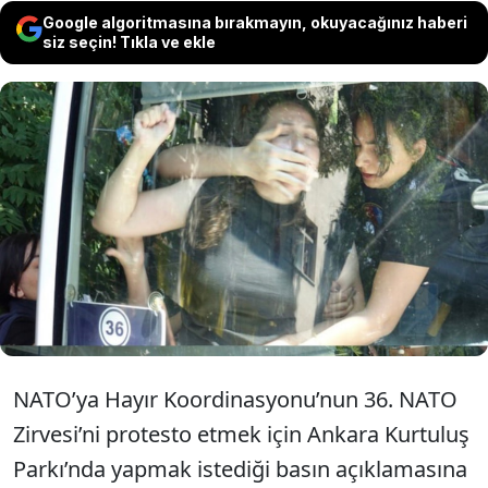
Google algoritmasına bırakmayın, okuyacağınız haberi
siz seçin! Tıkla ve ekle
Kurtuluş Parkı’nda bir araya gelen ‘NATO’ya
Hayır Koordinasyonu’ üyelerinin
açıklamasına polis izin vermedi. Gruba
müdahale eden polis çok sayıda kişiyi yaka
paça gözaltına aldı.
NATO’ya Hayır Koordinasyonu’nun 36. NATO
Zirvesi’ni protesto etmek için Ankara Kurtuluş
Parkı’nda yapmak istediği basın açıklamasına