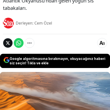
Atlantik Okyanusu'ndan gelen yoğun sis
tabakaları.
Derleyen: Cem Özel
Google algoritmasına bırakmayın, okuyacağınız haberi
siz seçin! Tıkla ve ekle
Namibya kıyılarında yer alan Namib Kum Denizi,
dünyada benzeri bulunmayan özellikleriyle dikkat
çekiyor. Yaklaşık 3 milyon hektardan fazla alanı
kaplayan bu dev çöl, okyanustan gelen sisle
beslenen tek geniş kıyı çölü olarak biliniyor. Yağışın