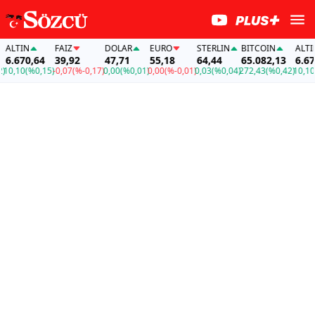
LTIN
FAİZ
DOLAR
EURO
STERLIN
BITCOIN
ALTIN
.670,64
39,92
47,71
55,18
64,44
65.082,13
6.670,
,10
(%0,15)
-0,07
(%-0,17)
0,00
(%0,01)
0,00
(%-0,01)
0,03
(%0,04)
272,43
(%0,42)
10,10
(%0