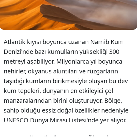
son derece az olduğu bölgede yaşamın devam
etmesini sağlayan temel kaynak ise yağmur değil,
Atlantik Okyanusu'ndan gelen yoğun sis tabakaları.
Atlantik kıyısı boyunca uzanan Namib Kum
Denizi'nde bazı kumulların yüksekliği 300
metreyi aşabiliyor. Milyonlarca yıl boyunca
nehirler, okyanus akıntıları ve rüzgarların
taşıdığı kumların birikmesiyle oluşan bu dev
kum tepeleri, dünyanın en etkileyici çöl
manzaralarından birini oluşturuyor. Bölge,
sahip olduğu eşsiz doğal özellikler nedeniyle
UNESCO Dünya Mirası Listesi'nde yer alıyor.