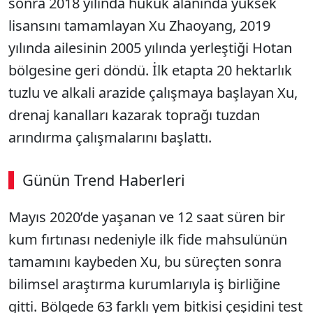
sonra 2018 yılında hukuk alanında yüksek
lisansını tamamlayan Xu Zhaoyang, 2019
yılında ailesinin 2005 yılında yerleştiği Hotan
bölgesine geri döndü. İlk etapta 20 hektarlık
tuzlu ve alkali arazide çalışmaya başlayan Xu,
drenaj kanalları kazarak toprağı tuzdan
arındırma çalışmalarını başlattı.
Günün Trend Haberleri
00:02
/ 03:08
Mayıs 2020’de yaşanan ve 12 saat süren bir
Sesi Aç
kum fırtınası nedeniyle ilk fide mahsulünün
tamamını kaybeden Xu, bu süreçten sonra
bilimsel araştırma kurumlarıyla iş birliğine
gitti. Bölgede 63 farklı yem bitkisi çeşidini test