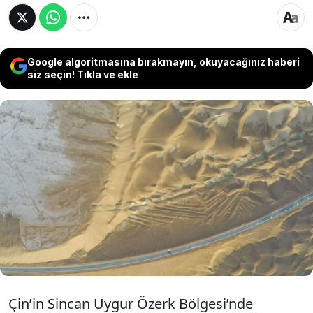
Google algoritmasına bırakmayın, okuyacağınız haberi
siz seçin! Tıkla ve ekle
Çin’de tarım eğitimi almamış 32 yaşındaki
hukuk mezunu Xu Zhaoyang, yerel halkın
"imkansız" dediği şeyi başararak Taklamakan
Çölü'nü tarım arazisine dönüştürdü... Yılda 5
ila 6 kez hasat gerçekleştiriyor.
Çin’in Sincan Uygur Özerk Bölgesi’nde