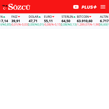
FAİZ
DOLAR
EURO
STERLIN
BITCOIN
ALTIN
,14
39,91
47,71
55,11
64,50
63.910,60
6.717,1
0,85)
-0,01
(%-0,03)
0,00
(%0,01)
-0,08
(%-0,15)
0,08
(%0,13)
-1.289,07
(%-1,98)
56,60
(%0,